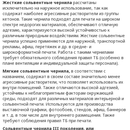
Жесткие сольвентные чернила
рассчитаны
исключительно на наружное использование, так как
содержат наиболее агрессивные растворители из группы
кетонов. Такие чернила подходят для печати на широком
спектре недорогих материалов, обеспечивают отличную
адгезию, характеризуются высокой устойчивостью к
различным природным воздействиям. Жесткие сольвентные
чернила успешно применяются для наружной, транспортной
рекламы, афиш, перетяжек и др. в средне- и
широкоформатной печати. Работа с такими чернилами
требует обязательного соблюдения правил ТБ (особенно в
плане вентиляции и индивидуальной защиты персонала).
Мягкие сольвентные чернила,
в соответствии с
названием, содержат в своем составе значительно менее
агрессивные растворители, что позволяет использовать их
внутри помещений. Также отличаются высокой адгезией,
устойчивы к неблагоприятным факторам окружающей
среды, подходят для различных материалов интерьерной и
сольвентной печати. Используются для производства
выставочной графики, фотообоев, стендов, афиш, баннеров
и т. д. в том числе для внутреннего размещения. Также
требуют соблюдения правил ТБ при печати.
Сольвентные чернила
III
поколения, или