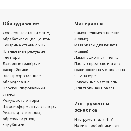
Оборудование
Материалы
Фрезерные станки с ЧПУ,
Самоклеящиеся пленки
обрабатывающие центры
(новые)
Токарные станки с ЧПУ
Материалы для печати
Планшетные режущие
(новые)
плоттеры
Ламинационная пленка
Лазерные гравёры и
Пасты, спреи, скотчи для
раскройщики
гравировки на металлах на
Электроэрозионное
CO2 лазере
оборудование
Смазочные материалы
Плоскошлифовальные
Для табличек Брайля
станки
Режущие плоттеры
Инструмент и
Широкоформатные сканеры
оснастка
Резаки для металла,
обрезчики углов,
Инструмент для ЧПУ
вырубщики
Ножи и пробойники для