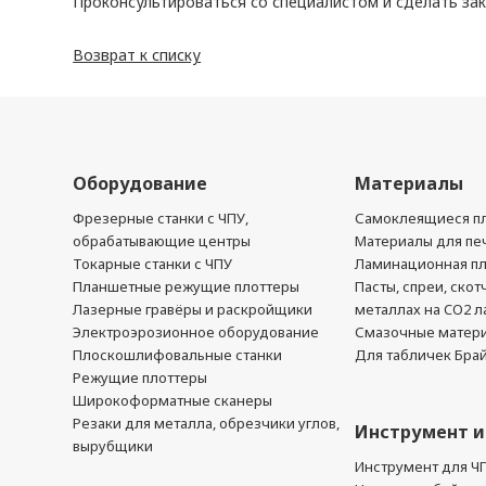
Проконсультироваться со специалистом и сделать за
Возврат к списку
Оборудование
Материалы
Фрезерные станки с ЧПУ,
Самоклеящиеся пл
обрабатывающие центры
Материалы для печ
Токарные станки с ЧПУ
Ламинационная п
Планшетные режущие плоттеры
Пасты, спреи, скот
Лазерные гравёры и раскройщики
металлах на CO2 л
Электроэрозионное оборудование
Смазочные матер
Плоскошлифовальные станки
Для табличек Бра
Режущие плоттеры
Широкоформатные сканеры
Резаки для металла, обрезчики углов,
Инструмент и
вырубщики
Инструмент для Ч