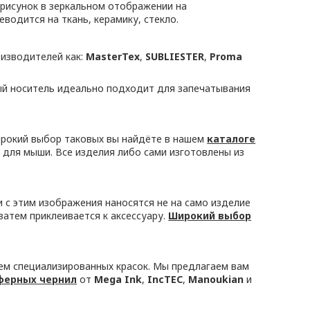
рисунок в зеркальном отображении на
водится на ткань, керамику, стекло.
оизводителей как:
MasterTex
,
SUBLIESTER
,
Proma
ый носитель идеально подходит для запечатывания
рокий выбор таковых вы найдёте в нашем
каталоге
и для мыши. Все изделия либо сами изготовлены из
 с этим изображения наносятся не на само изделие
затем приклеивается к аксессуару.
Широкий выбор
ем специализированных красок. Мы предлагаем вам
ферных чернил
от
Mega Ink
,
IncTEC
,
Manoukian
и