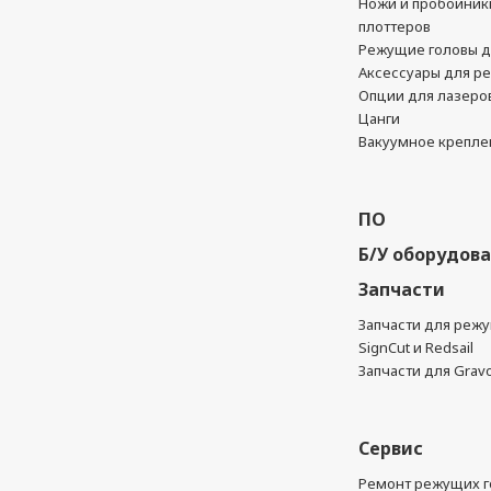
Ножи и пробойник
плоттеров
Режущие головы д
Аксессуары для р
Опции для лазеро
Цанги
Вакуумное крепле
ПО
Б/У оборудов
Запчасти
Запчасти для реж
SignCut и Redsail
Запчасти для Grav
Сервис
Ремонт режущих г