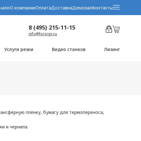
чало
О компании
Оплата
Доставка
Демозал
Контакты
8 (495) 215-11-15
info@forsign.ru
Услуги резки
Видео станков
Лизинг
ансферную плёнку, бумагу для термопереноса,
и и чернила.