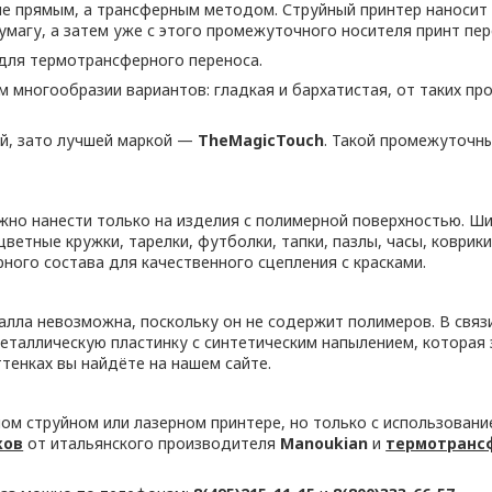
е прямым, а трансферным методом. Струйный принтер наносит 
агу, а затем уже с этого промежуточного носителя принт пере
у для термотрансферного переноса.
 многообразии вариантов: гладкая и бархатистая, от таких пр
й, зато лучшей маркой —
TheMagicTouch
. Такой промежуточн
.
о нанести только на изделия с полимерной поверхностью. Ши
цветные кружки, тарелки, футболки, тапки, пазлы, часы, коврик
ного состава для качественного сцепления с красками.
лла невозможна, поскольку он не содержит полимеров. В связи
 металлическую пластинку с синтетическим напылением, которая 
тенках вы найдёте на нашем сайте.
м струйном или лазерном принтере, но только с использовани
ков
от итальянского производителя
Manoukian
и
термотранс