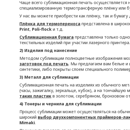
Чаще всего сублимационная печать осуществляется н
специализированную термотрансферную плёнку или бум
У нас вы можете приобрести как плёнку, так и бумаг
Плёнка для термопереноса
представлена в широком
Print
,
Poli-flock
и т.д.
Сублимационная бумага
представлена только одно
текстильных изделий при участии лазерного принтера
2) Изделия под нанесение
Методом сублимации полноцветные изображения можн
заготовок под печать
. Мы предлагаем вам белые и 
синтетики, либо покрыты слоем специального полимер
3) Металл для сублимации
Сублимационная печать на изделиях из обычного мета
(часы, зажигалку, зеркальце, кубок), а на тончайшую
таких пластик
в золотом, серебряном, бронзовом от
4) Тонеры и чернила для сублимации
Процесс сублимации может осуществляться на обычно
широкий
выбор двухкомпонентных праймеров-ла
Mimaki
.