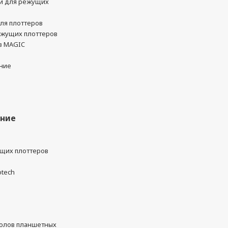
и для режущих
ля плоттеров
ежущих плоттеров
в MAGIC
ние
ание
ущих плоттеров
otech
олов планшетных