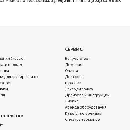
каз можно по телефонам:
8(495)215-11-15
и
8(800)333-66-57
.
СЕРВИС
енки (новые)
Вопрос-ответ
ати (новые)
Демозал
ленка
Оплата
чи для гравировки на
Доставка
азере
Гарантия
иалы
Техподдержка
йля
Драйвера и инструкции
Лизинг
Аренда оборудования
Каталог по брендам
 оснастка
Словарь терминов
ПУ