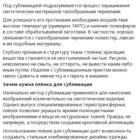
Под сублимацией подразумевается процесс окрашивания
синтетических материалов газообразными чернилами.
Для успешного его протекания необходимо воздействие
высоких температур (примерно 180°C) и наличие полиэфиров
в составе обрабатываемой заготовки. В частности, хорошо
связываются с газообразными чернилами полиэстер, лавсан
и им подобные материалы.
Глубоко проникая в структуру ткани / плёнки, красящие
вещества становятся её неотъемлемой частью. Рисунок
невозможно ни смыть, ни оттереть, ни вывести каким-либо
иным путём. Изделия с сублимационным принтом можно
смело сдавать в химчистку и стирать в машинке.
Зачем нужна плёнка для сублимации
Изначально метод сублимации применялся для нанесения
изображений исключительно на синтетические изделия.
Однако выпуск специализированных термотрансферных
плёнок позволил украшать яркими полноцветными
изображениями и вещи из натуральных тканей. Правда, не
напрямую, а посредством создания креативной аппликации.
Использование плёнки для сублимации даёт возможность
создавать стильные комбинированные дизайны одежды.