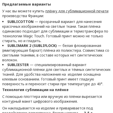
Предлагаемые варианты
У нас вы можете купить
плёнку для сублимационной печати
производства Франции:
SUBLICOTTON
— прозрачный вариант для нанесения
красочных изображений на светлые ткани. Такая плёнка
одинаково подходит для сублимации и термотрансфера по
технологии Magic Touch. Готовый принт можно не только
стирать, но и гладить.
SUBLIMARK 2 (SUBLIFLOCK)
— белая флокированная
(имитирующая бархат) плёнка из полиэстера. Совместима со
светлыми тканями, в составе которых нет синтетических
волокон.
SUBLIESTER
— специализированный вариант
сублимационной плёнки для светлых и тёмных синтетических
тканей. Для удобства наложения на изделие оснащена
клеевым основанием. Готовый принт имеет гладкую
поверхность и переносит стирки при температуре до 40°.
Технология сублимации на плёнке
С помощью плоттера или вручную из плёнки вырезается
контурный макет цифрового изображения.
Он накладывается на изделие и приваривается под
воздействием термопресса. Время нагрева —
3-5 с
.