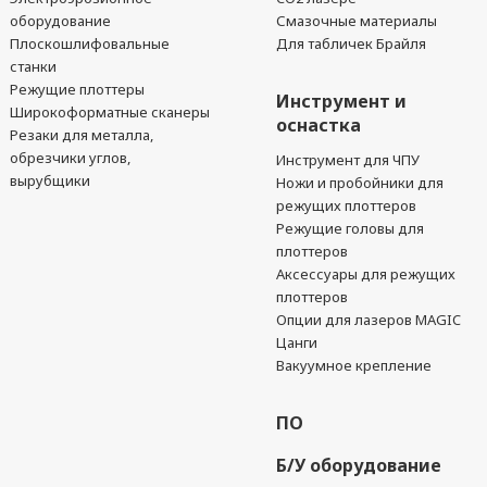
оборудование
Смазочные материалы
Плоскошлифовальные
Для табличек Брайля
станки
Режущие плоттеры
Инструмент и
Широкоформатные сканеры
оснастка
Резаки для металла,
обрезчики углов,
Инструмент для ЧПУ
вырубщики
Ножи и пробойники для
режущих плоттеров
Режущие головы для
плоттеров
Аксессуары для режущих
плоттеров
Опции для лазеров MAGIC
Цанги
Вакуумное крепление
ПО
Б/У оборудование