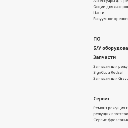
Аксессуары для р
Опции для лазеро
Цанги
Вакуумное крепле
ПО
Б/У оборудов
Запчасти
Запчасти для реж
SignCut и Redsail
Запчасти для Grav
Сервис
Ремонт режущих г
режущих плоттер
Сервис фрезерных