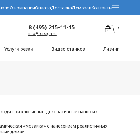
чало
О компании
Оплата
Доставка
Демозал
Контакты
8 (495) 215-11-15
info@forsign.ru
Услуги резки
Видео станков
Лизинг
аходят эксклюзивные декоративные панно из
рамическая «мозаика» с нанесением реалистичных
тных домах.