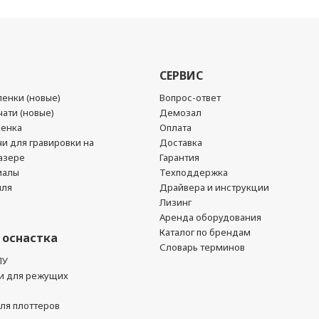
СЕРВИС
енки (новые)
Вопрос-ответ
ати (новые)
Демозал
ленка
Оплата
чи для гравировки на
Доставка
азере
Гарантия
иалы
Техподдержка
йля
Драйвера и инструкции
Лизинг
Аренда оборудования
Каталог по брендам
 оснастка
Словарь терминов
ПУ
и для режущих
ля плоттеров