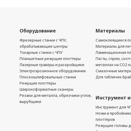
Оборудование
Материалы
Фрезерные станки с ЧПУ,
Самоклеящиеся пл
обрабатывающие центры
Материалы для печ
Токарные станки с ЧПУ
Ламинационная п
Планшетные режущие плоттеры
Пасты, спреи, скот
Лазерные гравёры и раскройщики
металлах на CO2 л
Электроэрозионное оборудование
Смазочные матер
Плоскошлифовальные станки
Для табличек Бра
Режущие плоттеры
Широкоформатные сканеры
Резаки для металла, обрезчики углов,
Инструмент и
вырубщики
Инструмент для Ч
Ножи и пробойник
плоттеров
Режущие головы д