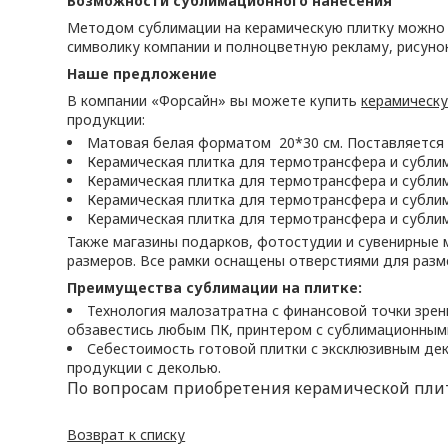
Возможности сублимационного нанесения
Методом сублимации на керамическую плитку можно н
символику компании и полноцветную рекламу, рисуно
Наше предложение
В компании «Форсайн» вы можете купить
керамическу
продукции:
Матовая белая форматом 20*30 см. Поставляется 
Керамическая плитка для термотрансфера и сублима
Керамическая плитка для термотрансфера и сублима
Керамическая плитка для термотрансфера и сублим
Керамическая плитка для термотрансфера и сублим
Также магазины подарков, фотостудии и сувенирные 
размеров. Все рамки оснащены отверстиями для разм
Преимущества сублимации на плитке:
Технология малозатратна с финансовой точки зре
обзавестись любым ПК, принтером с сублимационными
Себестоимость готовой плитки с эксклюзивным дек
продукции с деколью.
По вопросам приобретения керамической пли
Возврат к списку