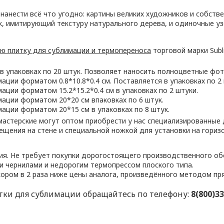
анести всё что угодно: картины великих художников и собств
к, имитирующий текстуру натурального дерева, и одиночные уз
ю плитку для сублимации и термопереноса
торговой марки Subl
в упаковках по 20 штук. Позволяет наносить полноцветные ф
ции форматом 0.8*10.8*0.4 см. Поставляется в упаковках по 2 
ции форматом 15.2*15.2*0.4 см в упаковках по 2 штуки.
ации форматом 20*20 см впаковках по 6 штук.
ации форматом 20*15 см в упаковках по 8 штук.
мастерские могут оптом приобрести у нас специализированные
ещения на стене и специальной ножкой для установки на гориз
ния. Не требует покупки дорогостоящего производственного о
 чернилами и недорогим термопрессом плоского типа.
ором в 2 раза ниже цены аналога, произведённого методом пря
тки для сублимации обращайтесь по телефону:
8(800)33