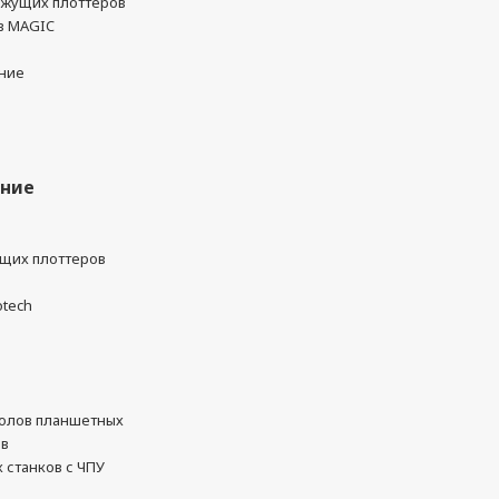
ежущих плоттеров
в MAGIC
ние
ание
ущих плоттеров
otech
олов планшетных
ов
 станков с ЧПУ