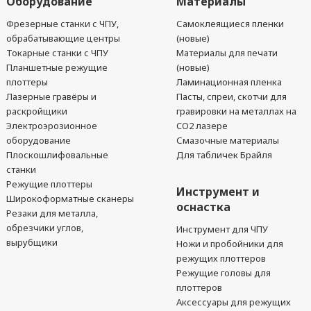
Оборудование
Материалы
Фрезерные станки с ЧПУ,
Самоклеящиеся пленки
обрабатывающие центры
(новые)
Токарные станки с ЧПУ
Материалы для печати
Планшетные режущие
(новые)
плоттеры
Ламинационная пленка
Лазерные гравёры и
Пасты, спреи, скотчи для
раскройщики
гравировки на металлах на
Электроэрозионное
CO2 лазере
оборудование
Смазочные материалы
Плоскошлифовальные
Для табличек Брайля
станки
Режущие плоттеры
Инструмент и
Широкоформатные сканеры
оснастка
Резаки для металла,
обрезчики углов,
Инструмент для ЧПУ
вырубщики
Ножи и пробойники для
режущих плоттеров
Режущие головы для
плоттеров
Аксессуары для режущих