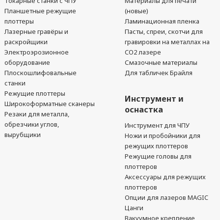
Токарные станки с ЧПУ
Материалы для печати
Планшетные режущие
(новые)
плоттеры
Ламинационная пленка
Лазерные гравёры и
Пасты, спреи, скотчи для
раскройщики
гравировки на металлах на
Электроэрозионное
CO2 лазере
оборудование
Смазочные материалы
Плоскошлифовальные
Для табличек Брайля
станки
Режущие плоттеры
Инструмент и
Широкоформатные сканеры
оснастка
Резаки для металла,
обрезчики углов,
Инструмент для ЧПУ
вырубщики
Ножи и пробойники для
режущих плоттеров
Режущие головы для
плоттеров
Аксессуары для режущих
плоттеров
Опции для лазеров MAGIC
Цанги
Вакуумное крепление