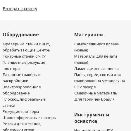
Возврат к списку
Оборудование
Материалы
Фрезерные станки с ЧПУ,
Самоклеящиеся пленки
обрабатывающие центры
(новые)
Токарные станки с ЧПУ
Материалы для печати
Планшетные режущие
(новые)
плоттеры
Ламинационная пленка
Лазерные гравёры и
Пасты, спреи, скотчи для
раскройщики
гравировки на металлах на
Электроэрозионное
CO2 лазере
оборудование
Смазочные материалы
Плоскошлифовальные
Для табличек Брайля
станки
Режущие плоттеры
Инструмент и
Широкоформатные сканеры
оснастка
Резаки для металла,
обрезчики углов,
Инструмент для ЧПУ