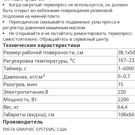
Когда нагретый термопресс не используется, он должен
быть открыт во избежание повреждения резиновой
подложки на нижней плите.
Периодически смазывайте подвижные узлы пресса и
регулятор давления машинным маслом.
Не открывайте и не пытайтесь ремонтировать термопресс
самостоятельно. Обращайтесь в сервисный центр.
Технические характеристики
Размер рабочей поверхности, см
38,1х50
0
107–23
Регулировка температуры,
С
Таймер, с
1–6000
2
0–0,7
Давление, кг/см
Разогрев, мин
15
Электропитание,В
220
Мощность, Вт
2200
Вес, кг
64,4
Габариты (вхдхш), см
108х66
Производитель
INSTA GRAPHIC SYSTEMS, США