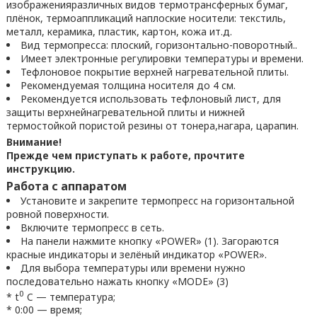
изображенияразличных видов термотрансферных бумаг,
плёнок, термоаппликаций наплоские носители: текстиль,
металл, керамика, пластик, картон, кожа ит.д.
Вид термопресса: плоский, горизонтально-поворотный..
Имеет электронные регулировки температуры и времени.
Тефлоновое покрытие верхней нагревательной плиты.
Рекомендуемая толщина носителя до 4 см.
Рекомендуется использовать тефлоновый лист, для
защиты верхнейнагревательной плиты и нижней
термостойкой пористой резины от тонера,нагара, царапин.
Внимание!
Прежде чем приступать к работе, прочтите
инструкцию.
Работа с аппаратом
Установите и закрепите термопресс на горизонтальной
ровной поверхности.
Включите термопресс в сеть.
На панели нажмите кнопку «POWER» (1). Загораются
красные индикаторы и зелёный индикатор «POWER».
Для выбора температуры или времени нужно
последовательно нажать кнопку «MODE» (3)
0
* t
C — температура;
* 0:00 — время;