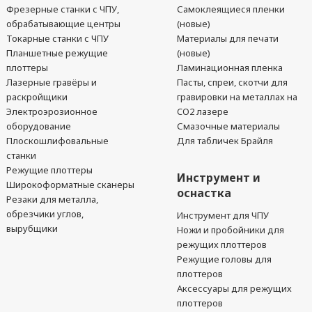
Фрезерные станки с ЧПУ,
Самоклеящиеся пленки
обрабатывающие центры
(новые)
Токарные станки с ЧПУ
Материалы для печати
Планшетные режущие
(новые)
плоттеры
Ламинационная пленка
Лазерные гравёры и
Пасты, спреи, скотчи для
раскройщики
гравировки на металлах на
Электроэрозионное
CO2 лазере
оборудование
Смазочные материалы
Плоскошлифовальные
Для табличек Брайля
станки
Режущие плоттеры
Инструмент и
Широкоформатные сканеры
оснастка
Резаки для металла,
обрезчики углов,
Инструмент для ЧПУ
вырубщики
Ножи и пробойники для
режущих плоттеров
Режущие головы для
плоттеров
Аксессуары для режущих
плоттеров