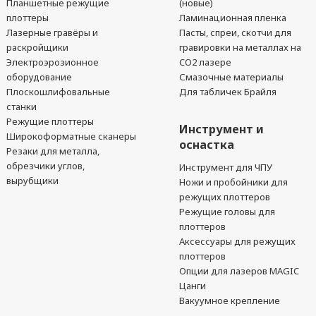
Планшетные режущие
(новые)
плоттеры
Ламинационная пленка
Лазерные гравёры и
Пасты, спреи, скотчи для
раскройщики
гравировки на металлах на
Электроэрозионное
CO2 лазере
оборудование
Смазочные материалы
Плоскошлифовальные
Для табличек Брайля
станки
Режущие плоттеры
Инструмент и
Широкоформатные сканеры
оснастка
Резаки для металла,
обрезчики углов,
Инструмент для ЧПУ
вырубщики
Ножи и пробойники для
режущих плоттеров
Режущие головы для
плоттеров
Аксессуары для режущих
плоттеров
Опции для лазеров MAGIC
Цанги
Вакуумное крепление