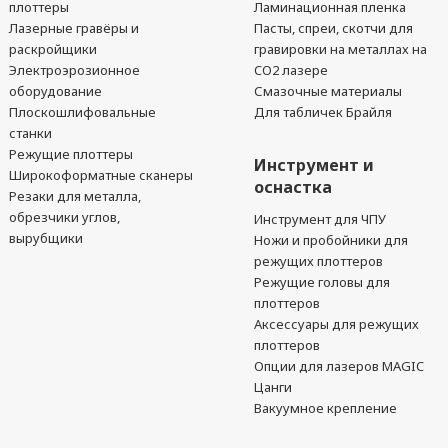
плоттеры
Ламинационная пленка
Лазерные гравёры и
Пасты, спреи, скотчи для
раскройщики
гравировки на металлах на
Электроэрозионное
CO2 лазере
оборудование
Смазочные материалы
Плоскошлифовальные
Для табличек Брайля
станки
Режущие плоттеры
Инструмент и
Широкоформатные сканеры
оснастка
Резаки для металла,
обрезчики углов,
Инструмент для ЧПУ
вырубщики
Ножи и пробойники для
режущих плоттеров
Режущие головы для
плоттеров
Аксессуары для режущих
плоттеров
Опции для лазеров MAGIC
Цанги
Вакуумное крепление