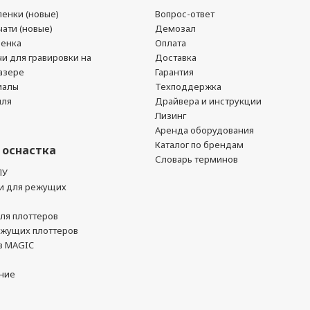
енки (новые)
Вопрос-ответ
ати (новые)
Демозал
ленка
Оплата
чи для гравировки на
Доставка
азере
Гарантия
иалы
Техподдержка
йля
Драйвера и инструкции
Лизинг
Аренда оборудования
Каталог по брендам
 оснастка
Словарь терминов
ПУ
и для режущих
ля плоттеров
ежущих плоттеров
в MAGIC
ние