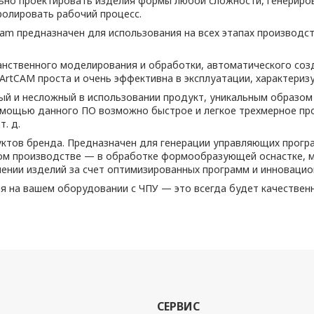
ьно проектировать изделия формы любой сложности, генериро
ролировать рабочий процесс.
m предназначен для использования на всех этапах производс
анственного моделирования и обработки, автоматического соз
 ArtCAM проста и очень эффективна в эксплуатации, характери
ый и несложный в использовании продукт, уникальным образом
омощью данного ПО возможно быстрое и легкое трехмерное про
. д.
ктов бренда. Предназначен для генерации управляющих програ
м производстве — в обработке формообразующей оснастке, мо
нии изделий за счет оптимизированных программ и инновацио
ия на вашем оборудовании с ЧПУ — это всегда будет качествен
СЕРВИС