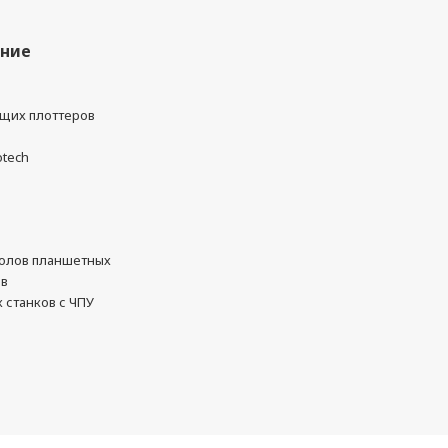
ание
ущих плоттеров
otech
олов планшетных
ов
 станков с ЧПУ