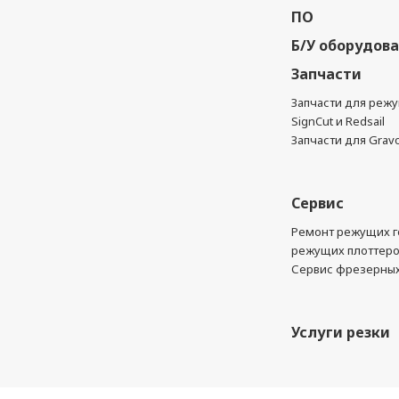
ПО
Б/У оборудов
Запчасти
Запчасти для реж
SignCut и Redsail
Запчасти для Grav
Сервис
Ремонт режущих г
режущих плоттер
Сервис фрезерных
Услуги резки