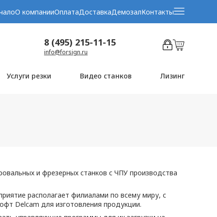
чало
О компании
Оплата
Доставка
Демозал
Контакты
8 (495) 215-11-15
info@forsign.ru
Услуги резки
Видео станков
Лизинг
ровальных и фрезерных станков с ЧПУ производства
риятие располагает филиалами по всему миру, с
софт Delcam для изготовления продукции.