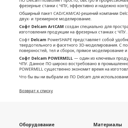
ПО Delcam позволяет просто, быстро и профессионал
фрезерные станки с ЧПУ, эффективно и надежно конт
Обширный пакет CAD/CAM/CAI-решений компании Delca
двух- и трехмерное моделирование.
Софт Delcam ArtCAM
создан специально для простр
изготовления продукции на фрезерных станках с ЧПУ.
Софт
Delcam
PowerSHAPE представляет собой удобн
твердотельного и фасетного 3D-моделирования. С п
поверхностей, тел и сборок, прямое моделирование и т
Софт Delcam POWERMILL
— один из ключевых проду
ЧПУ. Данное ПО широко востребовано в промышленно
POWERMILL существенно экономит время на изготовле
Что бы вы ни выбрали из ПО Delcam для использован
Возврат к списку
Оборудование
Материалы