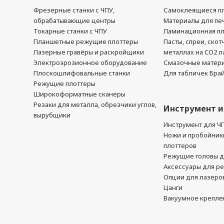
Фрезерные станки с ЧПУ,
Самоклеящиеся пл
обрабатывающие центры
Материалы для печ
Токарные станки с ЧПУ
Ламинационная п
Планшетные режущие плоттеры
Пасты, спреи, скот
Лазерные гравёры и раскройщики
металлах на CO2 л
Электроэрозионное оборудование
Смазочные матер
Плоскошлифовальные станки
Для табличек Бра
Режущие плоттеры
Широкоформатные сканеры
Резаки для металла, обрезчики углов,
Инструмент и
вырубщики
Инструмент для Ч
Ножи и пробойник
плоттеров
Режущие головы д
Аксессуары для р
Опции для лазеро
Цанги
Вакуумное крепле