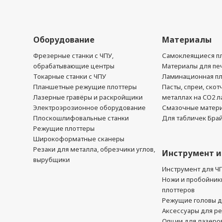
Оборудование
Материалы
Фрезерные станки с ЧПУ,
Самоклеящиеся пл
обрабатывающие центры
Материалы для печ
Токарные станки с ЧПУ
Ламинационная п
Планшетные режущие плоттеры
Пасты, спреи, скот
Лазерные гравёры и раскройщики
металлах на CO2 л
Электроэрозионное оборудование
Смазочные матер
Плоскошлифовальные станки
Для табличек Бра
Режущие плоттеры
Широкоформатные сканеры
Резаки для металла, обрезчики углов,
Инструмент и
вырубщики
Инструмент для Ч
Ножи и пробойник
плоттеров
Режущие головы д
Аксессуары для р
Опции для лазеро