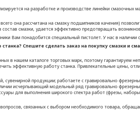
зируется на разработке и производстве линейки смазочных ма
сего она рассчитана на смазку подшипников качения) позволи
в состав смазки, удается эффективно предотвращать возникнов
ники Вам понадобится специальный пистолет. У нас в наличии 
о станка? Спешите сделать заказ на покупку смазки и см
ных в нашем каталоге торговых марк, поэтому гарантируем не
чить эффективную работу станка. Привлекательные цены, отли
й, сувенирной продукции; работаете с гравировально фрезер
аличии исчерпывающий модельный ряд гравировально фрезерны
уары для выполнения широкого спектра работ (фрезы, наборы ф
и вопросов, связанных с выбором необходимого товара, обращ