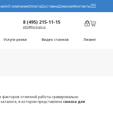
чало
О компании
Оплата
Доставка
Демозал
Контакты
8 (495) 215-11-15
info@forsign.ru
Услуги резки
Видео станков
Лизинг
из факторов отличной работы гравировально
 каталога, в котором представлена
смазка для