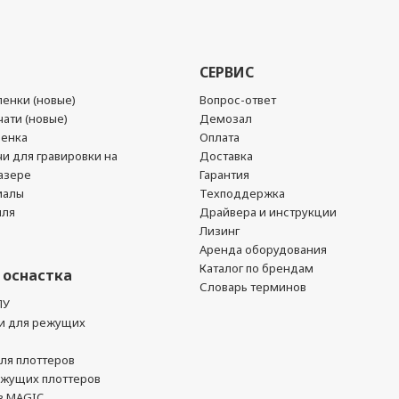
СЕРВИС
енки (новые)
Вопрос-ответ
ати (новые)
Демозал
ленка
Оплата
чи для гравировки на
Доставка
азере
Гарантия
иалы
Техподдержка
йля
Драйвера и инструкции
Лизинг
Аренда оборудования
Каталог по брендам
 оснастка
Словарь терминов
ПУ
и для режущих
ля плоттеров
ежущих плоттеров
в MAGIC