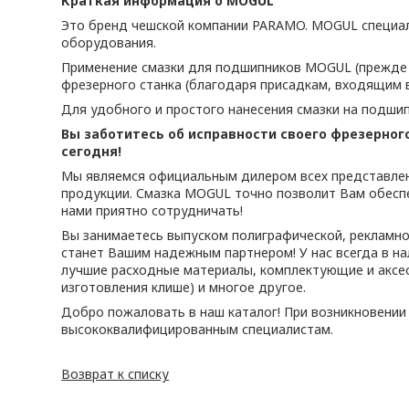
Краткая информация о MOGUL
Это бренд чешской компании PARAMO. MOGUL специали
оборудования.
Применение смазки для подшипников MOGUL (прежде в
фрезерного станка (благодаря присадкам, входящим 
Для удобного и простого нанесения смазки на подшип
Вы заботитесь об исправности своего фрезерног
сегодня!
Мы являемся официальным дилером всех представлен
продукции. Смазка MOGUL точно позволит Вам обеспе
нами приятно сотрудничать!
Вы занимаетесь выпуском полиграфической, рекламно
станет Вашим надежным партнером! У нас всегда в н
лучшие расходные материалы, комплектующие и аксесс
изготовления клише) и многое другое.
Добро пожаловать в наш каталог! При возникновени
высококвалифицированным специалистам.
Возврат к списку