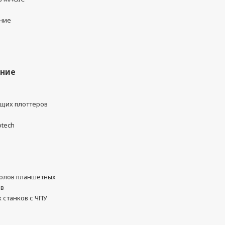
ние
ание
ущих плоттеров
otech
олов планшетных
ов
 станков с ЧПУ