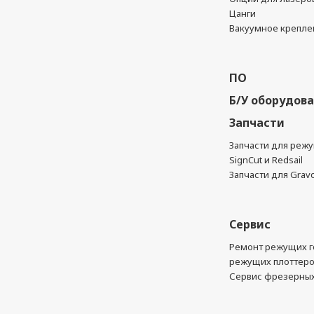
Цанги
Вакуумное крепле
ПО
Б/У оборудов
Запчасти
Запчасти для реж
SignCut и Redsail
Запчасти для Grav
Сервис
Ремонт режущих г
режущих плоттер
Сервис фрезерных