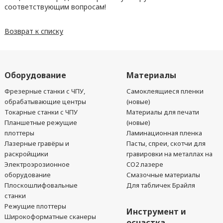
соответствующим вопросам!
Возврат к списку
Оборудование
Материалы
Фрезерные станки с ЧПУ,
Самоклеящиеся пленки
обрабатывающие центры
(новые)
Токарные станки с ЧПУ
Материалы для печати
Планшетные режущие
(новые)
плоттеры
Ламинационная пленка
Лазерные гравёры и
Пасты, спреи, скотчи для
раскройщики
гравировки на металлах на
Электроэрозионное
CO2 лазере
оборудование
Смазочные материалы
Плоскошлифовальные
Для табличек Брайля
станки
Режущие плоттеры
Инструмент и
Широкоформатные сканеры
оснастка