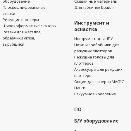
оборудование
Смазочные материалы
Плоскошлифовальные
Для табличек Брайля
станки
Режущие плоттеры
Инструмент и
Широкоформатные сканеры
оснастка
Резаки для металла,
обрезчики углов,
Инструмент для ЧПУ
вырубщики
Ножи и пробойники для
режущих плоттеров
Режущие головы для
плоттеров
Аксессуары для режущих
плоттеров
Опции для лазеров MAGIC
Цанги
Вакуумное крепление
ПО
Б/У оборудование