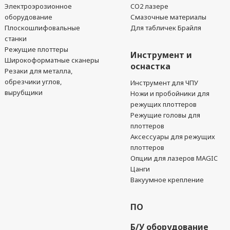
Электроэрозионное
CO2 лазере
оборудование
Смазочные материалы
Плоскошлифовальные
Для табличек Брайля
станки
Режущие плоттеры
Инструмент и
Широкоформатные сканеры
оснастка
Резаки для металла,
обрезчики углов,
Инструмент для ЧПУ
вырубщики
Ножи и пробойники для
режущих плоттеров
Режущие головы для
плоттеров
Аксессуары для режущих
плоттеров
Опции для лазеров MAGIC
Цанги
Вакуумное крепление
ПО
Б/У оборудование