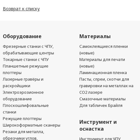
Возврат к списку
Оборудование
Материалы
Фрезерные станки с ЧПУ,
Самоклеящиеся пленки
обрабатывающие центры
(новые)
Токарные станки с ЧПУ
Материалы для печати
Планшетные режущие
(новые)
плоттеры
Ламинационная пленка
Лазерные гравёры и
Пасты, спреи, скотчи для
раскройщики
гравировки на металлах на
Электроэрозионное
CO2 лазере
оборудование
Смазочные материалы
Плоскошлифовальные
Для табличек Брайля
станки
Режущие плоттеры
Инструмент и
Широкоформатные сканеры
оснастка
Резаки для металла,
обрезчики углов,
Инструмент для ЧПУ