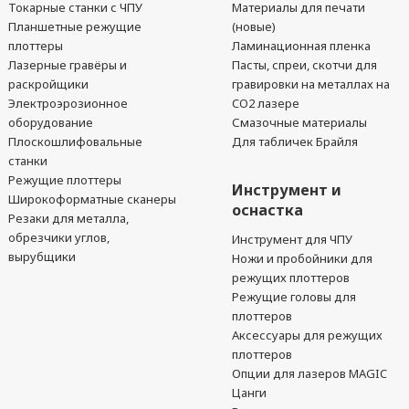
Токарные станки с ЧПУ
Материалы для печати
Планшетные режущие
(новые)
плоттеры
Ламинационная пленка
Лазерные гравёры и
Пасты, спреи, скотчи для
раскройщики
гравировки на металлах на
Электроэрозионное
CO2 лазере
оборудование
Смазочные материалы
Плоскошлифовальные
Для табличек Брайля
станки
Режущие плоттеры
Инструмент и
Широкоформатные сканеры
оснастка
Резаки для металла,
обрезчики углов,
Инструмент для ЧПУ
вырубщики
Ножи и пробойники для
режущих плоттеров
Режущие головы для
плоттеров
Аксессуары для режущих
плоттеров
Опции для лазеров MAGIC
Цанги