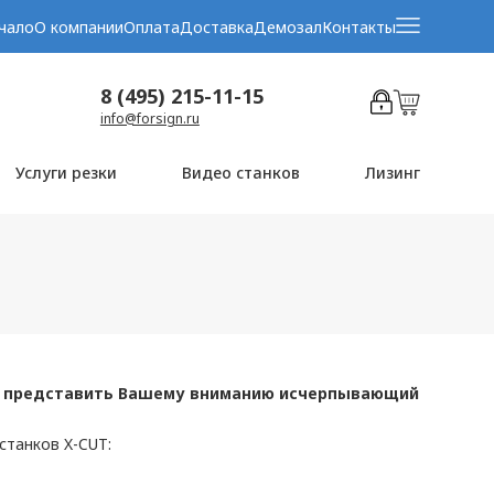
чало
О компании
Оплата
Доставка
Демозал
Контакты
8 (495) 215-11-15
info@forsign.ru
Услуги резки
Видео станков
Лизинг
да представить Вашему вниманию исчерпывающий
танков X-CUT: