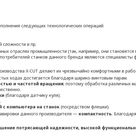
ыполнения следующих технологических операций:
 сложности и пр.
чных отраслях промышленности (так, например, они становятс
потребителей станков данного бренда являются специалисты ф
роизводства X-CUT делают их чрезвычайно комфортными в рабо
стых ходах достигается благодаря шарико-винтовым парам.
стью и частотой вращения
; поэтому обработка различных м
чественно.
ски
(благодаря датчику нуля).
т
.
й с компьютера на стан
ок
(посредством флешки).
равировки данного производителя —
компактность
. Благодар
ошение потрясающей надежности, высокой функционально