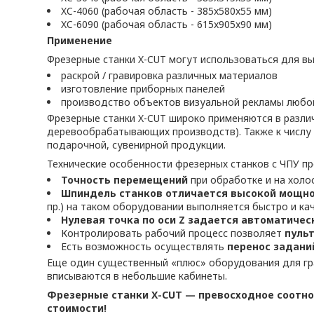
XC-4060 (рабочая область - 385x580x55 мм)
XC-6090 (рабочая область - 615x905x90 мм)
Применение
Фрезерные станки X-CUT могут использоваться для в
раскрой / гравировка различных материалов
изготовление приборных панелей
производство объектов визуальной рекламы любой
Фрезерные станки X-CUT широко применяются в разли
деревообрабатывающих производств). Также к числу 
подарочной, сувенирной продукции.
Технические особенности фрезерных станков с ЧПУ п
Точн
ость
перемещени
й
при обработке и на холо
Шпиндель станков отличается высокой мощно
пр.) на таком оборудовании выполняется быстро и ка
Нулевая точка по оси Z задается автоматиче
Контролировать рабочий процесс позволяет
пуль
Есть возможность осуществлять
перенос задани
Еще один существенный «плюс» оборудования для г
вписываются в небольшие кабинеты.
Фрезерные станки X-CUT — превосходное соотн
стоимости!