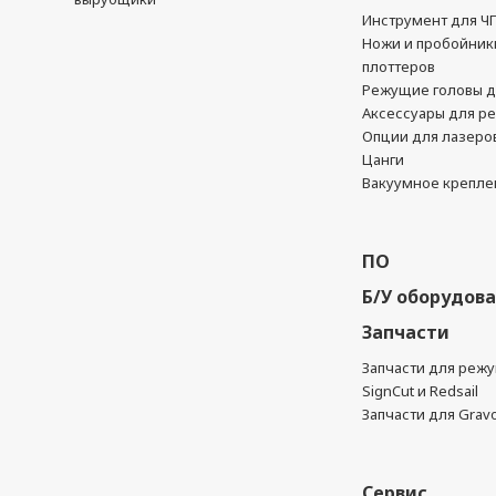
Инструмент для Ч
Ножи и пробойник
плоттеров
Режущие головы д
Аксессуары для р
Опции для лазеро
Цанги
Вакуумное крепле
ПО
Б/У оборудов
Запчасти
Запчасти для реж
SignCut и Redsail
Запчасти для Grav
Сервис