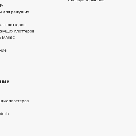
ПУ
и для режущих
ля плоттеров
ежущих плоттеров
в MAGIC
ние
ание
ущих плоттеров
otech