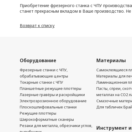
Приобретение фрезерного станка с ЧПУ производства
станет прекрасным вкладом в Ваше производство. Не 
Возврат к списку
Оборудование
Материалы
Фрезерные станки с ЧПУ,
Самоклеящиеся пл
обрабатывающие центры
Материалы для печ
Токарные станки с ЧПУ
Ламинационная п
Планшетные режущие плоттеры
Пасты, спреи, скот
Лазерные гравёры и раскройщики
металлах на CO2 л
Электроэрозионное оборудование
Смазочные матер
Плоскошлифовальные станки
Для табличек Бра
Режущие плоттеры
Широкоформатные сканеры
Резаки для металла, обрезчики углов,
Инструмент и
вырубщики