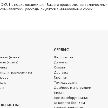
 X-CUT с подходящими для Вашего производства техническими
сомневайтесь: расходы окупятся в минимальные сроки!
СЕРВИС
енки (новые)
Вопрос-ответ
ати (новые)
Демозал
ленка
Оплата
чи для гравировки на
Доставка
азере
Гарантия
иалы
Техподдержка
йля
Драйвера и инструкции
Лизинг
Аренда оборудования
Каталог по брендам
 оснастка
Словарь терминов