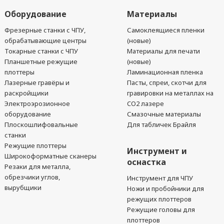
Оборудование
Материалы
Фрезерные станки с ЧПУ,
Самоклеящиеся пленки
обрабатывающие центры
(новые)
Токарные станки с ЧПУ
Материалы для печати
Планшетные режущие
(новые)
плоттеры
Ламинационная пленка
Лазерные гравёры и
Пасты, спреи, скотчи для
раскройщики
гравировки на металлах на
Электроэрозионное
CO2 лазере
оборудование
Смазочные материалы
Плоскошлифовальные
Для табличек Брайля
станки
Режущие плоттеры
Инструмент и
Широкоформатные сканеры
оснастка
Резаки для металла,
обрезчики углов,
Инструмент для ЧПУ
вырубщики
Ножи и пробойники для
режущих плоттеров
Режущие головы для
плоттеров