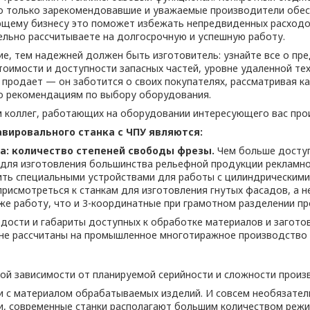
 что только зарекомендовавшие и уважаемые производители обе
щему бизнесу это поможет избежать непредвиденных расходов 
тельно рассчитываете на долгосрочную и успешную работу.
е, тем надежней должен быть изготовитель: узнайте все о пр
тоимости и доступности запасных частей, уровне удаленной те
 продает — он заботится о своих покупателях, рассматривая к
го рекомендациям по выбору оборудования.
ам коллег, работающих на оборудовании интересующего вас про
вировального станка с ЧПУ являются:
а: количество степеней свободы фрезы.
Чем больше доступн
для изготовления большинства рельефной продукции рекламног
ть специальными устройствами для работы с цилиндрическими 
присмотреться к станкам для изготовления гнутых фасадов, а
же работу, что и 3-координатные при грамотном разделении пр
ости и габариты доступных к обработке материалов и заготово
не рассчитаны на промышленное многотиражное производство 
ой зависимости от планируемой серийности и сложности произ
и с материалом обрабатываемых изделий. И совсем необязате
, современные станки располагают большим количеством режи