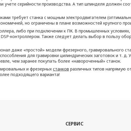
и учете серийности производства. А тип шпинделя должен соо
ками требует станка с мощным электродвигателем (оптимальн
ономичней, но ограничены в плане возможностей крупного про
оллера, либо при подключении к ПК. В промышленных условиях
 с DSP-контроллером. Также следует делать выбор в пользу о
онал даже «простой» модели фрезерного, гравировального ст
способления для гравировки цилиндрических заготовок и т. д. 
вле, чем заранее покупать более «навороченный» станок.
вировальных и фрезерных
станков
различных типов напрямую о
более подходящего варианта!
СЕРВИС