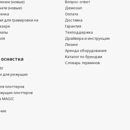
енки (новые)
Вопрос-ответ
ати (новые)
Демозал
ленка
Оплата
чи для гравировки на
Доставка
азере
Гарантия
иалы
Техподдержка
йля
Драйвера и инструкции
Лизинг
Аренда оборудования
Каталог по брендам
 оснастка
Словарь терминов
ПУ
и для режущих
ля плоттеров
ежущих плоттеров
в MAGIC
ние