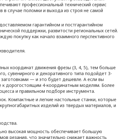
спечивают профессиональный технический сервис
в случае поломки и выхода из строя не самой
едоставляемом гарантийном и постгарантийном
хнической поддержки, развитости региональных сетей.
аждую покупку как начало взаимного перспективного
изводителя.
ых координат движения фрезы (3, 4, 5), тем больше
о, сувенирного и декоративного типа подойдет 3-
заготовками — и это будет дешевле. А если вы
 не к дорогостоящим 4-координатным моделям. Более
оцесса и правильном подборе инструмента.
к. Компактные и легкие настольные станки, которые
крупногабаритных изделий из твердых материалов, и
водства.
льно высокая мощность обеспечивает большую
мов резания, что значительно снижает важность