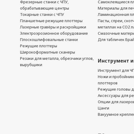
Фрезерные станки с ЧПУ,
Самоклеящиеся пл
обрабатывающие центры
Материалы для печ
Токарные станки с ЧПУ
Ламинационная п
Планшетные режущие плоттеры
Пасты, спреи, скот
Лазерные гравёры и раскройщики
металлах на CO2 л
Электроэрозионное оборудование
Смазочные матер
Плоскошлифовальные станки
Для табличек Бра
Режущие плоттеры
Широкоформатные сканеры
Резаки для металла, обрезчики углов,
Инструмент и
вырубщики
Инструмент для Ч
Ножи и пробойник
плоттеров
Режущие головы д
Аксессуары для р
Опции для лазеро
Цанги
Вакуумное крепле