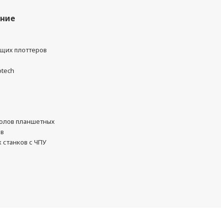
ание
ущих плоттеров
otech
олов планшетных
ов
 станков с ЧПУ