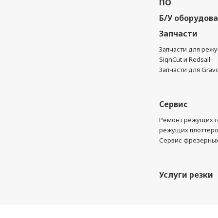
ПО
Б/У оборудов
Запчасти
Запчасти для реж
SignCut и Redsail
Запчасти для Grav
Сервис
Ремонт режущих г
режущих плоттер
Сервис фрезерных
Услуги резки