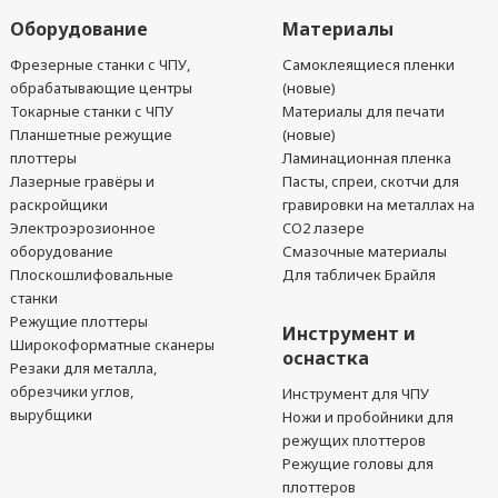
Оборудование
Материалы
Фрезерные станки с ЧПУ,
Самоклеящиеся пленки
обрабатывающие центры
(новые)
Токарные станки с ЧПУ
Материалы для печати
Планшетные режущие
(новые)
плоттеры
Ламинационная пленка
Лазерные гравёры и
Пасты, спреи, скотчи для
раскройщики
гравировки на металлах на
Электроэрозионное
CO2 лазере
оборудование
Смазочные материалы
Плоскошлифовальные
Для табличек Брайля
станки
Режущие плоттеры
Инструмент и
Широкоформатные сканеры
оснастка
Резаки для металла,
обрезчики углов,
Инструмент для ЧПУ
вырубщики
Ножи и пробойники для
режущих плоттеров
Режущие головы для
плоттеров