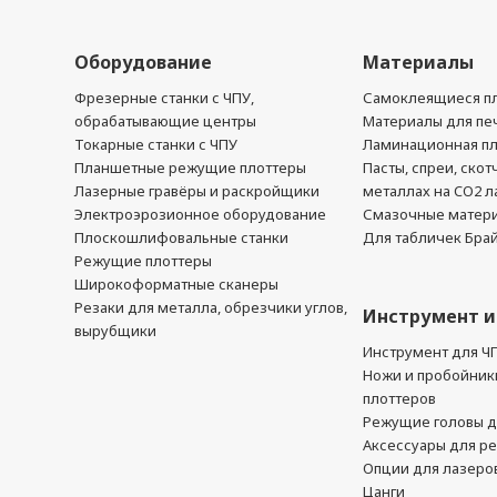
Оборудование
Материалы
Фрезерные станки с ЧПУ,
Самоклеящиеся пл
обрабатывающие центры
Материалы для печ
Токарные станки с ЧПУ
Ламинационная п
Планшетные режущие плоттеры
Пасты, спреи, скот
Лазерные гравёры и раскройщики
металлах на CO2 л
Электроэрозионное оборудование
Смазочные матер
Плоскошлифовальные станки
Для табличек Бра
Режущие плоттеры
Широкоформатные сканеры
Резаки для металла, обрезчики углов,
Инструмент и
вырубщики
Инструмент для Ч
Ножи и пробойник
плоттеров
Режущие головы д
Аксессуары для р
Опции для лазеро
Цанги