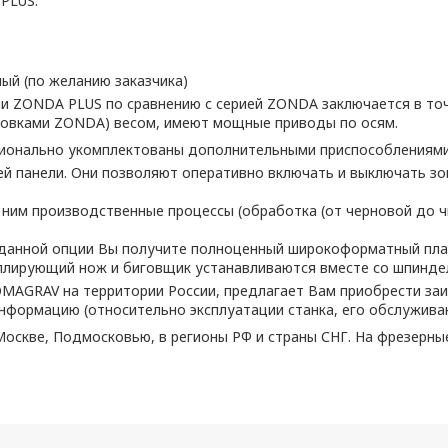
PLUS:
ный (по желанию заказчика)
 ZONDA PLUS по сравнению с серией ZONDA заключается в точ
ановками ZONDA) весом, имеют мощные приводы по осям.
онально укомплектованы дополнительными приспособлениями. 
ей панели. Они позволяют оперативно включать и выключать з
 ним производственные процессы (обработка (от черновой до чи
данной опции Вы получите полноценный широкоформатный пла
иллирующий нож и биговщик устанавливаются вместе со шпинд
MAGRAV на территории России, предлагает Вам приобрести за
формацию (относительно эксплуатации станка, его обслуживани
оскве, Подмосковью, в регионы РФ и страны СНГ. На фрезерные