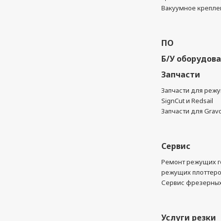
Вакуумное крепле
ПО
Б/У оборудов
Запчасти
Запчасти для реж
SignCut и Redsail
Запчасти для Grav
Сервис
Ремонт режущих г
режущих плоттер
Сервис фрезерных
Услуги резки