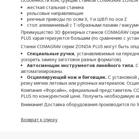
Особенности конструкции станков COMAGRAV ZONDA 
жесткая стальная станина
рельсовые направляющие
реечные приводы по осям X, Y и ШВП по оси Z
стол: алюминиевый с Т-образными пазами / вакуум
Преимущество 3D фрезерных станков COMAGRAV серии
PLUS характеризуются большим (по сравнению с уст
Станки COMAGRAV серии ZONDA PLUS могут быть опци
Специальные ручки
, устанавливаемые на передн
ускорить замену заготовок разных форматов).
Автосменщик инструментов линейного типа.
С
автоматизированы.
Осциллирующий нож и биговщик.
С установкой 
резку мягких литовых или рулонных материалов. Осц
Компания «Форсайн», официальный представитель CO
PLUS по конкурентной цене. Получить необходимую ин
Внимание! Доставка оборудования производится по М
Возврат к списку