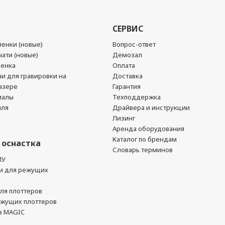
СЕРВИС
енки (новые)
Вопрос-ответ
ати (новые)
Демозал
ленка
Оплата
чи для гравировки на
Доставка
азере
Гарантия
иалы
Техподдержка
йля
Драйвера и инструкции
Лизинг
Аренда оборудования
Каталог по брендам
 оснастка
Словарь терминов
ПУ
и для режущих
ля плоттеров
ежущих плоттеров
в MAGIC