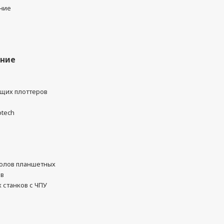
ние
ание
ущих плоттеров
otech
олов планшетных
ов
 станков с ЧПУ