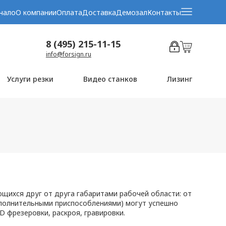
чало
О компании
Оплата
Доставка
Демозал
Контакты
8 (495) 215-11-15
info@forsign.ru
Услуги резки
Видео станков
Лизинг
щихся друг от друга габаритами рабочей области: от
дополнительными приспособлениями) могут успешно
 фрезеровки, раскроя, гравировки.