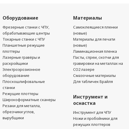
Оборудование
Материалы
Фрезерные станки с ЧПУ,
Самоклеящиеся пленки
обрабатывающие центры
(новые)
Токарные станки с ЧПУ
Материалы для печати
Планшетные режущие
(новые)
плоттеры
Ламинационная пленка
Лазерные гравёры и
Пасты, спреи, скотчи для
раскройщики
гравировки на металлах на
Электроэрозионное
CO2 лазере
оборудование
Смазочные материалы
Плоскошлифовальные
Для табличек Брайля
станки
Режущие плоттеры
Инструмент и
Широкоформатные сканеры
оснастка
Резаки для металла,
обрезчики углов,
Инструмент для ЧПУ
вырубщики
Ножи и пробойники для
режущих плоттеров