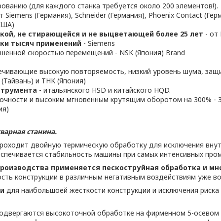
рованию (для каждого станка требуется около 200 элементов!).
Siemens (Германия), Schneider (Германия), Phoenix Contact (Герма
США)
ой, не стирающейся и не выцветающей более 25 лет
- от 
тки тысяч применений
- Siemens
шенной скоростью перемещений - NSK (Япония) Brand
печивающие высокую повторяемость, низкий уровень шума, защит
 (Тайвань) и THK (Япония)
струмента
- итальянского HSD и китайского HQD.
очности и высоким мгновенным крутящим оборотом на 300% - 3
ия)
сварная станина.
роходит двойную термическую обработку для исключения внут
спечивается стабильность машины при самых интенсивных пром
производства применяется пескоструйная обработка и м
сть конструкции в различным негативным воздействиям уже во
ми
для наибольшоей жесткости конструкции и исключения риска
одвергаются высокоточной обработке на фирменном 5-осевом