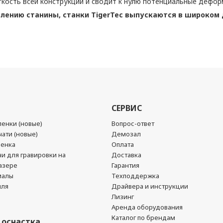
ткость всей конструкции и сводит к нулю потенциальные дефор
лению станины, станки TigerTec выпускаются в широком д
СЕРВИС
енки (новые)
Вопрос-ответ
ати (новые)
Демозал
ленка
Оплата
чи для гравировки на
Доставка
азере
Гарантия
иалы
Техподдержка
йля
Драйвера и инструкции
Лизинг
Аренда оборудования
Каталог по брендам
 оснастка