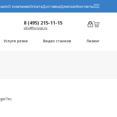
чало
О компании
Оплата
Доставка
Демозал
Контакты
8 (495) 215-11-15
info@forsign.ru
Услуги резки
Видео станков
Лизинг
gerTec.