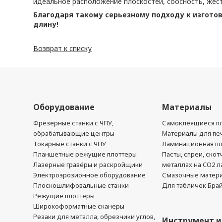
идеальное расположение плоскостей, соосность, жес
Благодаря такому серьезному подходу к изготов
длину!
Возврат к списку
Оборудование
Материалы
Фрезерные станки с ЧПУ,
Самоклеящиеся пл
обрабатывающие центры
Материалы для печ
Токарные станки с ЧПУ
Ламинационная п
Планшетные режущие плоттеры
Пасты, спреи, скот
Лазерные гравёры и раскройщики
металлах на CO2 л
Электроэрозионное оборудование
Смазочные матер
Плоскошлифовальные станки
Для табличек Бра
Режущие плоттеры
Широкоформатные сканеры
Резаки для металла, обрезчики углов,
Инструмент и