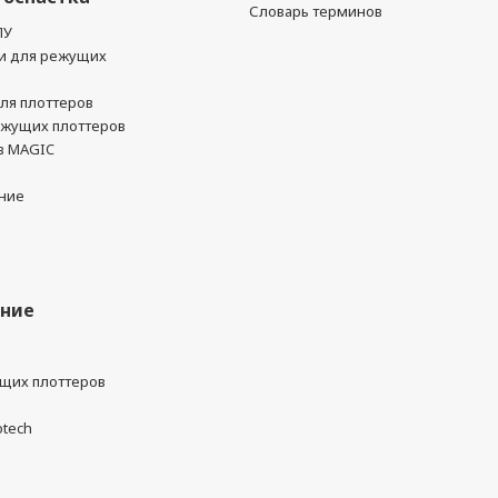
Словарь терминов
ПУ
и для режущих
ля плоттеров
ежущих плоттеров
в MAGIC
ние
ание
ущих плоттеров
otech