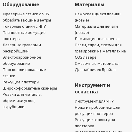
Оборудование
Материалы
Фрезерные станки с ЧПУ,
Самоклеящиеся пленки
обрабатывающие центры
(новые)
Токарные станки с ЧПУ
Материалы для печати
Планшетные режущие
(новые)
плоттеры
Ламинационная пленка
Лазерные гравёры и
Пасты, спреи, скотчи для
раскройщики
гравировки на металлах на
Электроэрозионное
CO2 лазере
оборудование
Смазочные материалы
Плоскошлифовальные
Для табличек Брайля
станки
Режущие плоттеры
Инструмент и
Широкоформатные сканеры
оснастка
Резаки для металла,
обрезчики углов,
Инструмент для ЧПУ
вырубщики
Ножи и пробойники для
режущих плоттеров
Режущие головы для
плоттеров