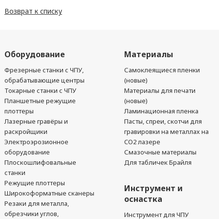
Возврат к списку
Оборудование
Материалы
Фрезерные станки с ЧПУ,
Самоклеящиеся пленки
обрабатывающие центры
(новые)
Токарные станки с ЧПУ
Материалы для печати
Планшетные режущие
(новые)
плоттеры
Ламинационная пленка
Лазерные гравёры и
Пасты, спреи, скотчи для
раскройщики
гравировки на металлах на
Электроэрозионное
CO2 лазере
оборудование
Смазочные материалы
Плоскошлифовальные
Для табличек Брайля
станки
Режущие плоттеры
Инструмент и
Широкоформатные сканеры
оснастка
Резаки для металла,
обрезчики углов,
Инструмент для ЧПУ