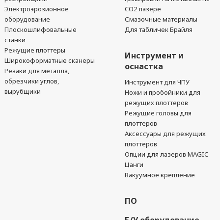
Электроэрозионное
CO2 лазере
оборудование
Смазочные материалы
Плоскошлифовальные
Для табличек Брайля
станки
Режущие плоттеры
Инструмент и
Широкоформатные сканеры
оснастка
Резаки для металла,
обрезчики углов,
Инструмент для ЧПУ
вырубщики
Ножи и пробойники для
режущих плоттеров
Режущие головы для
плоттеров
Аксессуары для режущих
плоттеров
Опции для лазеров MAGIC
Цанги
Вакуумное крепление
ПО