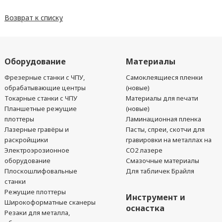
Возврат к списку
Оборудование
Материалы
Фрезерные станки с ЧПУ,
Самоклеящиеся пленки
обрабатывающие центры
(новые)
Токарные станки с ЧПУ
Материалы для печати
Планшетные режущие
(новые)
плоттеры
Ламинационная пленка
Лазерные гравёры и
Пасты, спреи, скотчи для
раскройщики
гравировки на металлах на
Электроэрозионное
CO2 лазере
оборудование
Смазочные материалы
Плоскошлифовальные
Для табличек Брайля
станки
Режущие плоттеры
Инструмент и
Широкоформатные сканеры
оснастка
Резаки для металла,