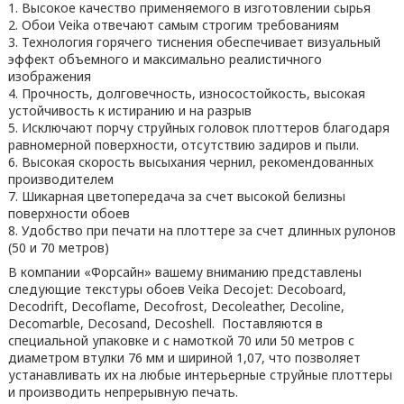
1. Высокое качество применяемого в изготовлении сырья
2. Обои Veika отвечают самым строгим требованиям
3. Технология горячего тиснения обеспечивает визуальный
эффект объемного и максимально реалистичного
изображения
4. Прочность, долговечность, износостойкость, высокая
устойчивость к истиранию и на разрыв
5. Исключают порчу струйных головок плоттеров благодаря
равномерной поверхности, отсутствию задиров и пыли.
6. Высокая скорость высыхания чернил, рекомендованных
производителем
7. Шикарная цветопередача за счет высокой белизны
поверхности обоев
8. Удобство при печати на плоттере за счет длинных рулонов
(50 и 70 метров)
В компании «Форсайн» вашему вниманию представлены
следующие текстуры обоев Veika Decojet: Decoboard,
Decodrift, Decoflame, Decofrost, Decoleather, Decoline,
Decomarble, Decosand, Decoshell. Поставляются в
специальной упаковке и с намоткой 70 или 50 метров с
диаметром втулки 76 мм и шириной 1,07, что позволяет
устанавливать их на любые интерьерные струйные плоттеры
и производить непрерывную печать.