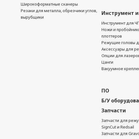
Широкоформатные сканеры
Резаки для металла, обрезчики углов,
Инструмент и
вырубщики
Инструмент для Ч
Ножи и пробойник
плоттеров
Режущие головы д
Аксессуары для р
Опции для лазеро
Цанги
Вакуумное крепле
ПО
Б/У оборудов
Запчасти
Запчасти для реж
SignCut и Redsail
Запчасти для Grav