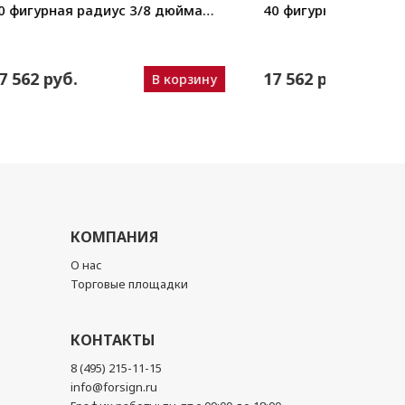
ма
40 фигурная радиус 1/4 дюйма
40 фигу
(0,64 см). Артикул: 14S.
(1,27 см
17 562 руб.
17 56
зину
В корзину
КОМПАНИЯ
О нас
Торговые площадки
КОНТАКТЫ
8 (495) 215-11-15
info@forsign.ru