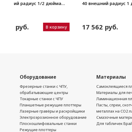
54
40 фигурная радиус 5/8 дюйма
40 фигурн
(1,59 см). Артикул: 58D.
(0,95см). 
17 562 руб.
17 562
ину
В корзину
Оборудование
Материалы
Фрезерные станки с ЧПУ,
Самоклеящиеся пл
обрабатывающие центры
Материалы для печ
Токарные станки с ЧПУ
Ламинационная п
Планшетные режущие плоттеры
Пасты, спреи, скот
Лазерные гравёры и раскройщики
металлах на CO2 л
Электроэрозионное оборудование
Смазочные матер
Плоскошлифовальные станки
Для табличек Бра
Режущие плоттеры