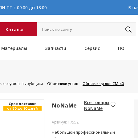
Н-ПТ с 09:00 до 18:00
В на
Каталог
Материалы
Запчасти
Сервис
ПО
зчики углов, вырубщики
Обрезчики углов
Обрезчик углов CM-40
Все товары
Cрок поставки
NoNaMe
NoNaMe
от 30 до 90 дней
Артикул: 17552
Небольшой профессиональный