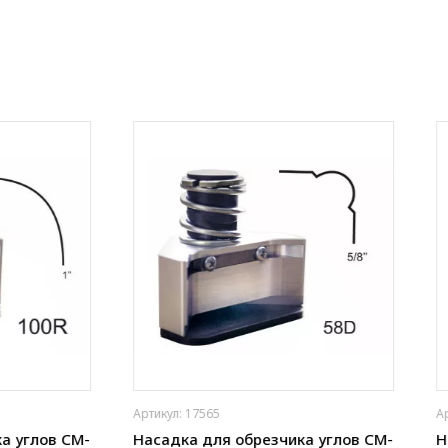
67
Артикул: 17563
ля обрезчика углов CM-
Насадка для обрезчика угло