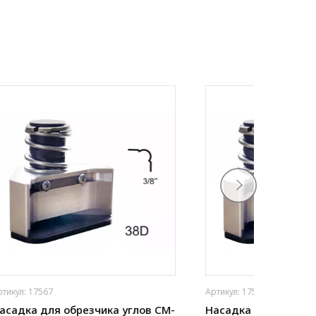
Артикул: 17564
Артикул: 1
в CM-
Насадка для обрезчика углов CM-
Насадка