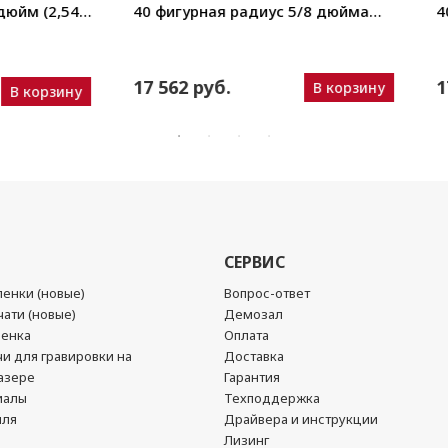
ая радиус 3/8 дюйма
40 фигурная радиус 3/8 дюй
Артикул: 38D.
(0,95 см). Артикул: 38S.
 руб.
17 562 руб.
В корзину
В кор
СЕРВИС
енки (новые)
Вопрос-ответ
ати (новые)
Демозал
ленка
Оплата
чи для гравировки на
Доставка
азере
Гарантия
иалы
Техподдержка
йля
Драйвера и инструкции
Лизинг