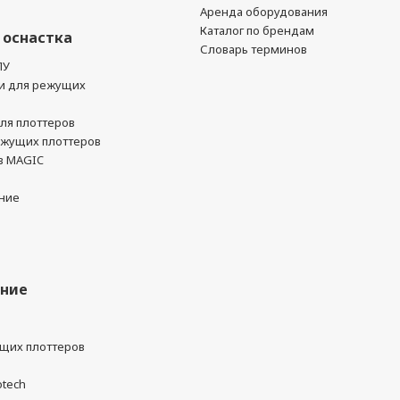
Аренда оборудования
Каталог по брендам
 оснастка
Словарь терминов
ПУ
и для режущих
ля плоттеров
ежущих плоттеров
в MAGIC
ние
ание
ущих плоттеров
otech