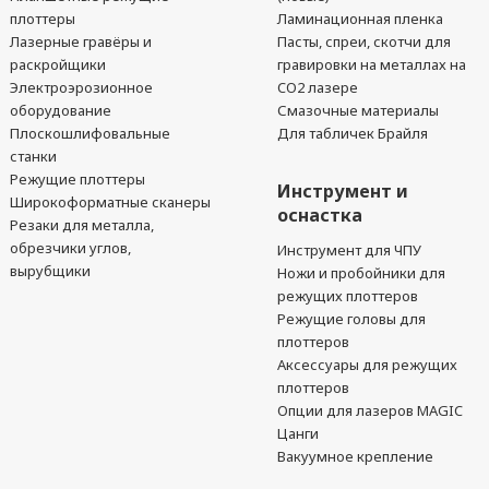
плоттеры
Ламинационная пленка
Лазерные гравёры и
Пасты, спреи, скотчи для
раскройщики
гравировки на металлах на
Электроэрозионное
CO2 лазере
оборудование
Смазочные материалы
Плоскошлифовальные
Для табличек Брайля
станки
Режущие плоттеры
Инструмент и
Широкоформатные сканеры
оснастка
Резаки для металла,
обрезчики углов,
Инструмент для ЧПУ
вырубщики
Ножи и пробойники для
режущих плоттеров
Режущие головы для
плоттеров
Аксессуары для режущих
плоттеров
Опции для лазеров MAGIC
Цанги
Вакуумное крепление