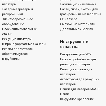
плоттеры
Ламинационная пленка
Лазерные гравёры и
Пасты, спреи, скотчи для
раскройщики
гравировки на металлах на
Электроэрозионное
CO2 лазере
оборудование
Смазочные материалы
Плоскошлифовальные
Для табличек Брайля
станки
Режущие плоттеры
Инструмент и
Широкоформатные сканеры
оснастка
Резаки для металла,
обрезчики углов,
Инструмент для ЧПУ
вырубщики
Ножи и пробойники для
режущих плоттеров
Режущие головы для
плоттеров
Аксессуары для режущих
плоттеров
Опции для лазеров MAGIC
Цанги
Вакуумное крепление