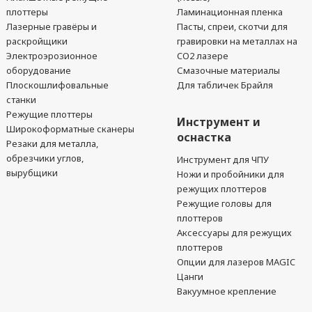
плоттеры
Ламинационная пленка
Лазерные гравёры и
Пасты, спреи, скотчи для
раскройщики
гравировки на металлах на
Электроэрозионное
CO2 лазере
оборудование
Смазочные материалы
Плоскошлифовальные
Для табличек Брайля
станки
Режущие плоттеры
Инструмент и
Широкоформатные сканеры
оснастка
Резаки для металла,
обрезчики углов,
Инструмент для ЧПУ
вырубщики
Ножи и пробойники для
режущих плоттеров
Режущие головы для
плоттеров
Аксессуары для режущих
плоттеров
Опции для лазеров MAGIC
Цанги
Вакуумное крепление