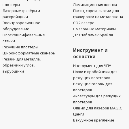
плоттеры
Ламинационная пленка
Лазерные гравёры и
Пасты, спреи, скотчи для
раскройщики
гравировки на металлах на
Электроэрозионное
CO2 лазере
оборудование
Смазочные материалы
Плоскошлифовальные
Для табличек Брайля
станки
Режущие плоттеры
Инструмент и
Широкоформатные сканеры
оснастка
Резаки для металла,
обрезчики углов,
Инструмент для ЧПУ
вырубщики
Ножи и пробойники для
режущих плоттеров
Режущие головы для
плоттеров
Аксессуары для режущих
плоттеров
Опции для лазеров MAGIC
Цанги
Вакуумное крепление