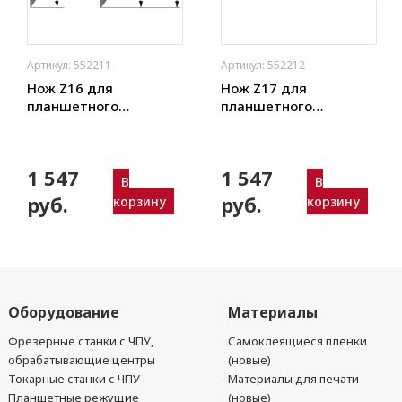
Артикул: 552211
Артикул: 552212
Нож Z16 для
Нож Z17 для
планшетного
планшетного
плоттера (толщ. 0,63
плоттера (толщ. 0,63
мм) Zund, DIGI,
мм) Zund, DIGI,
Ruizhou, iEcho, List,
Ruizhou, iEcho, List,
1 547
1 547
JingWei и пр.)
JingWei и пр.)
В
В
руб.
руб.
корзину
корзину
Оборудование
Материалы
Фрезерные станки с ЧПУ,
Самоклеящиеся пленки
обрабатывающие центры
(новые)
Токарные станки с ЧПУ
Материалы для печати
Планшетные режущие
(новые)