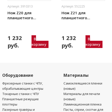
Артикул: 54156498479
Артикул: 552226
Нож Z22 для
Нож Z23 для
планшетного
планшетного
плоттера (толщ. 0,63
плоттера (толщ. 0,63
мм) Zund, DIGI,
мм) Zund, DIGI,
Ruizhou, iEcho, List,
Ruizhou, iEcho, List,
1 232
1 232
JingWei и пр.)
JingWei и пр.)
В
В
руб.
руб.
корзину
корзину
Оборудование
Материалы
Фрезерные станки с ЧПУ,
Самоклеящиеся пленки
обрабатывающие центры
(новые)
Токарные станки с ЧПУ
Материалы для печати
Планшетные режущие
(новые)
плоттеры
Ламинационная пленка
Лазерные гравёры и
Пасты, спреи, скотчи для