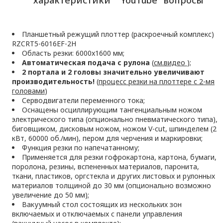
характеристики
YouTube
вопросы
Планшетный режущий плоттер (раскроечный комплекс)
RZCRT5-6016EF-2H
Область резки: 6000x1600 мм;
Автоматическая подача с рулона
(
см.видео
);
2 портала и 2 головы значительно увеличивают
производительность!
(
процесс резки на плоттере с 2-мя
головами
)
Серводвигатели переменного тока;
Оснащены осциллирующим тангенциальным ножом
электрического типа (опционально пневматического типа),
биговщиком, дисковым ножом, ножом V-cut, шпинделем (2
кВт, 60000 об./мин), пером для черчения и маркировки;
Функция резки по напечатанному;
Применяется для резки гофрокартона, картона, бумаги,
поролона, резины, вспененных материалов, паронита,
ткани, пластиков, оргстекла и других листовых и рулонных
материалов толщиной до 30 мм (опционально возможно
увеличение до 50 мм);
Вакуумный стол состоящих из нескольких зон
включаемых и отключаемых с панели управления