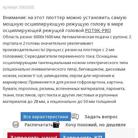
Артикул: 5000300
Внимание: на этот плоттер можно установить самую
мощную осциллирующую режущую голову в мире
осциллирующей режущей головой
POT9K-PRO
Область резки: 6000x1600 мм; Автоматическая подача с рулона; 2
портала и 2 головы значительно увеличивают
производительность! (процесс резки на плоттере с 2-мя
головами); Серводвигатели переменного тока; Оснащены
осциллирующим тангенциальным ножом электрического типа
(опционально пневматического типа), биговщиком, дисковым
ножом, ножом V-cut, шпинделем, пером для черчения и
маркировки; Применяется для резки гофрокартона, картона,
бумаги, поролона, резины, вспененных материалов, паронита,
ткани, пластиков, оргстекла и других листовых и рулонных
материалов до 28 мм, а опционально до 50 мм толщиной
Все характеристики
Задать вопрос
Распечатать
Хочу похожий, но дешевле
Запросить цену!
Запросить КП