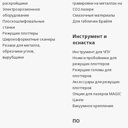
раскройщики
гравировки на металлах на
Электроэрозионное
CO2 лазере
оборудование
Смазочные материалы
Плоскошлифовальные
Для табличек Брайля
станки
Режущие плоттеры
Инструмент и
Широкоформатные сканеры
оснастка
Резаки для металла,
обрезчики углов,
Инструмент для ЧПУ
вырубщики
Ножи и пробойники для
режущих плоттеров
Режущие головы для
плоттеров
Аксессуары для режущих
плоттеров
Опции для лазеров MAGIC
Цанги
Вакуумное крепление
ПО