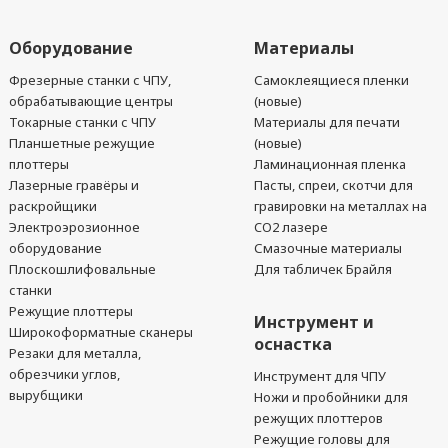
Оборудование
Материалы
Фрезерные станки с ЧПУ,
Самоклеящиеся пленки
обрабатывающие центры
(новые)
Токарные станки с ЧПУ
Материалы для печати
Планшетные режущие
(новые)
плоттеры
Ламинационная пленка
Лазерные гравёры и
Пасты, спреи, скотчи для
раскройщики
гравировки на металлах на
Электроэрозионное
CO2 лазере
оборудование
Смазочные материалы
Плоскошлифовальные
Для табличек Брайля
станки
Режущие плоттеры
Инструмент и
Широкоформатные сканеры
оснастка
Резаки для металла,
обрезчики углов,
Инструмент для ЧПУ
вырубщики
Ножи и пробойники для
режущих плоттеров
Режущие головы для