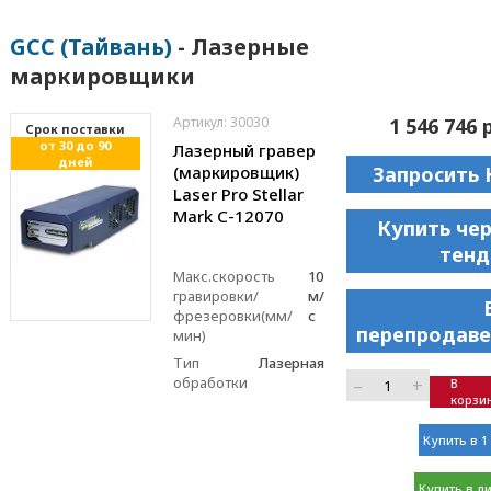
GCC (Тайвань)
- Лазерные
маркировщики
Артикул: 30030
1 546 746 
Cрок поставки
от 30 до 90
Лазерный гравер
дней
(маркировщик)
Запросить 
Laser Pro Stellar
Mark C-12070
Купить че
тенд
Макс.скорость
10
гравировки/
м/
фрезеровки(мм/
с
перепродаве
мин)
Тип
Лазерная
обработки
–
+
В
корзи
Купить в 1
Купить в л