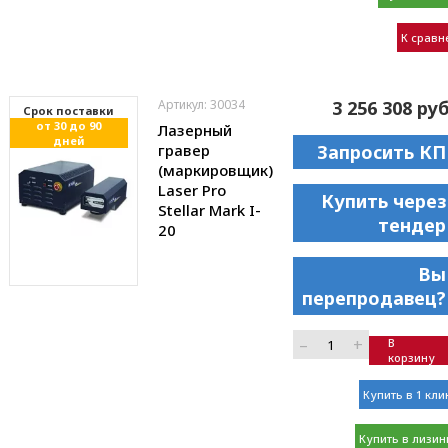
К сравн
Артикул: 30034
3 256 308 руб
Cрок поставки
от 30 до 90
Лазерный
дней
гравер
Запросить КП
(маркировщик)
Laser Pro
Купить через
Stellar Mark I-
тендер
20
Вы
перепродавец?
–
+
В
корзину
Купить в 1 кли
Купить в лизин