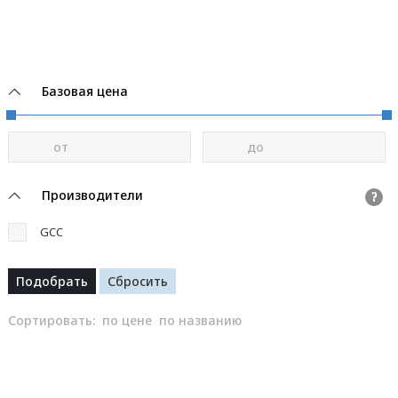
Базовая цена
от
до
Производители
?
GCC
Сортировать:
по цене
по названию