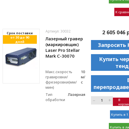
К сравн
Артикул: 30032
2 605 046 
Cрок поставки
от 30 до 90
Лазерный гравер
дней
(маркировщик)
Запросить 
Laser Pro Stellar
Mark C-30070
Купить че
тенд
Макс.скорость
10
гравировки/
м/
фрезеровки(мм/
с
перепродаве
мин)
Тип
Лазерная
обработки
–
+
В
корзи
Купить в 1
Купить в л