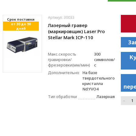
Артикул: 30033
Cрок поставки
от 30 до 90
Лазерный гравер
дней
(маркировщик) Laser Pro
Stellar Mark ICP-110
За
Макс.скорость
300
Ку
гравировки/
символов/
фрезеровки(мм/мин)
с
Дополнительно
На базе
твердотельного
кристалла
пер
Nd:YVO4
Тип обработки
Лазерная
–