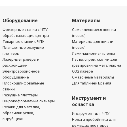
Оборудование
Материалы
Фрезерные станки с ЧПУ,
Самоклеящиеся пленки
обрабатывающие центры
(новые)
Токарные станки с ЧПУ
Материалы для печати
Планшетные режущие
(новые)
плоттеры
Ламинационная пленка
Лазерные гравёры и
Пасты, спреи, скотчи для
раскройщики
гравировки на металлах на
Электроэрозионное
CO2 лазере
оборудование
Смазочные материалы
Плоскошлифовальные
Для табличек Брайля
станки
Режущие плоттеры
Инструмент и
Широкоформатные сканеры
оснастка
Резаки для металла,
обрезчики углов,
Инструмент для ЧПУ
вырубщики
Ножи и пробойники для
режущих плоттеров