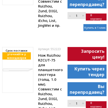
Совместим с
перепродавец?
Ruizhou,
Zund, DIGI,
–
+
Ruizhou,
В
корзину
iEcho, List,
JingWei и пр.
Купить в 1 клик
Артикул: 552223
Запросить
Cрок поставки
уточняйте у
Нож Ruizhou
цену!
менеджеров
RZCUT-75
для
Купить через
планшетного
тендер
плоттера
(толщ. 1.0
мм).
Вы
Совместим с
перепродавец?
Ruizhou,
Zund, DIGI,
–
+
Ruizhou,
В
корзину