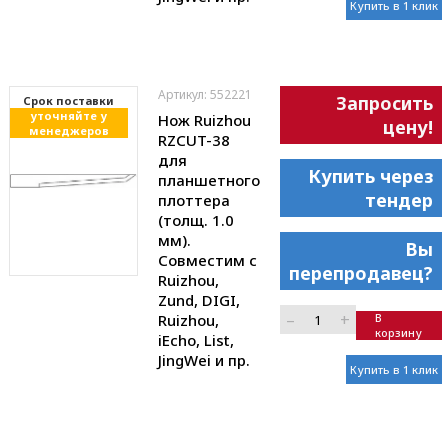
Купить в 1 клик
Артикул: 552221
Запросить
Cрок поставки
уточняйте у
Нож Ruizhou
цену!
менеджеров
RZCUT-38
для
Купить через
планшетного
тендер
плоттера
(толщ. 1.0
мм).
Вы
Совместим с
перепродавец?
Ruizhou,
Zund, DIGI,
–
+
Ruizhou,
В
корзину
iEcho, List,
JingWei и пр.
Купить в 1 клик