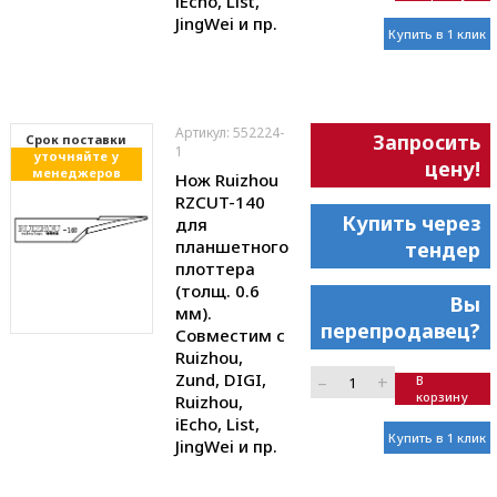
iEcho, List,
JingWei и пр.
Купить в 1 клик
Артикул: 552224-
Запросить
Cрок поставки
1
уточняйте у
цену!
менеджеров
Нож Ruizhou
RZCUT-140
Купить через
для
планшетного
тендер
плоттера
(толщ. 0.6
Вы
мм).
перепродавец?
Совместим с
Ruizhou,
Zund, DIGI,
–
+
В
корзину
Ruizhou,
iEcho, List,
Купить в 1 клик
JingWei и пр.