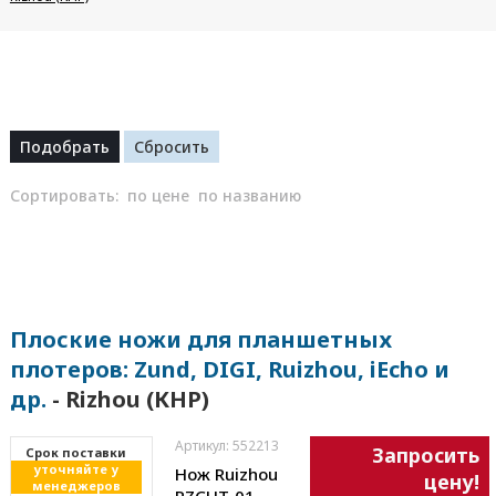
Сортировать:
по цене
по названию
Плоские ножи для планшетных
плотеров: Zund, DIGI, Ruizhou, iEcho и
др.
- Rizhou (КНР)
Артикул: 552213
Запросить
Cрок поставки
уточняйте у
Нож Ruizhou
цену!
менеджеров