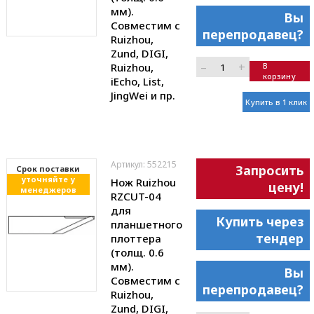
мм).
Вы
Совместим с
перепродавец?
Ruizhou,
Zund, DIGI,
–
+
Ruizhou,
В
корзину
iEcho, List,
JingWei и пр.
Купить в 1 клик
Артикул: 552215
Запросить
Cрок поставки
уточняйте у
Нож Ruizhou
цену!
менеджеров
RZCUT-04
для
Купить через
планшетного
тендер
плоттера
(толщ. 0.6
мм).
Вы
Совместим с
перепродавец?
Ruizhou,
Zund, DIGI,