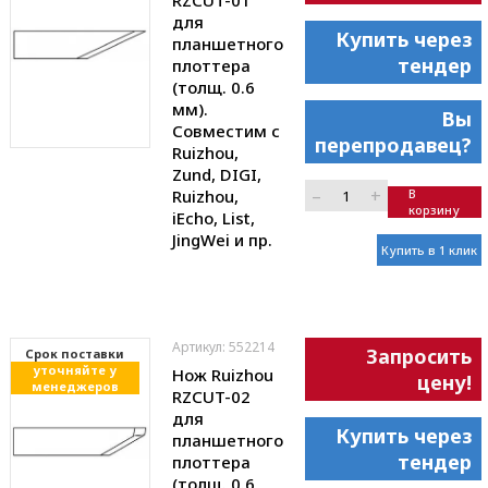
RZCUT-01
для
Купить через
планшетного
тендер
плоттера
(толщ. 0.6
мм).
Вы
Совместим с
перепродавец?
Ruizhou,
Zund, DIGI,
–
+
Ruizhou,
В
корзину
iEcho, List,
JingWei и пр.
Купить в 1 клик
Артикул: 552214
Запросить
Cрок поставки
уточняйте у
Нож Ruizhou
цену!
менеджеров
RZCUT-02
для
Купить через
планшетного
тендер
плоттера
(толщ. 0.6