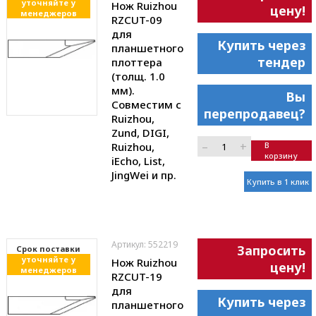
уточняйте у
Нож Ruizhou
цену!
менеджеров
RZCUT-09
для
Купить через
планшетного
тендер
плоттера
(толщ. 1.0
мм).
Вы
Совместим с
перепродавец?
Ruizhou,
Zund, DIGI,
–
+
Ruizhou,
В
корзину
iEcho, List,
JingWei и пр.
Купить в 1 клик
Артикул: 552219
Запросить
Cрок поставки
уточняйте у
Нож Ruizhou
цену!
менеджеров
RZCUT-19
для
Купить через
планшетного