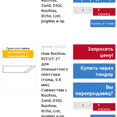
Ruizhou,
Zund, DIGI,
–
+
Ruizhou,
В
корзину
iEcho, List,
JingWei и пр.
Купить в 1 клик
Артикул: 552220
Запросить
Cрок поставки
уточняйте у
Нож Ruizhou
цену!
менеджеров
RZCUT-27
для
Купить через
планшетного
тендер
плоттера
(толщ. 0.6
мм).
Вы
Совместим с
перепродавец?
Ruizhou,
Zund, DIGI,
–
+
Ruizhou,
В
корзину
iEcho, List,
JingWei и пр.