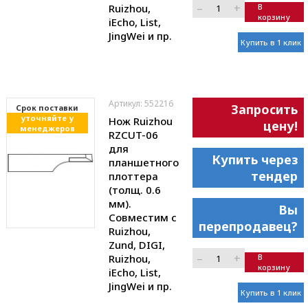
–
+
Ruizhou,
В
корзину
iEcho, List,
JingWei и пр.
Купить в 1 клик
Артикул: 552216
Запросить
Cрок поставки
уточняйте у
Нож Ruizhou
цену!
менеджеров
RZCUT-06
для
Купить через
планшетного
тендер
плоттера
(толщ. 0.6
мм).
Вы
Совместим с
перепродавец?
Ruizhou,
Zund, DIGI,
–
+
Ruizhou,
В
корзину
iEcho, List,
JingWei и пр.
Купить в 1 клик