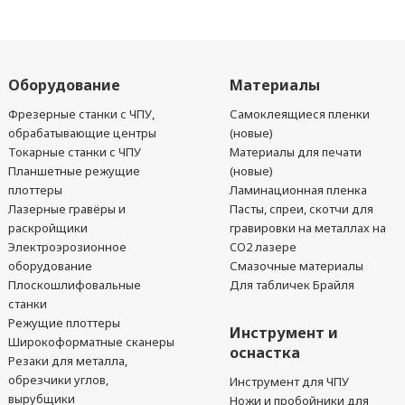
Оборудование
Материалы
Фрезерные станки с ЧПУ,
Самоклеящиеся пленки
обрабатывающие центры
(новые)
Токарные станки с ЧПУ
Материалы для печати
Планшетные режущие
(новые)
плоттеры
Ламинационная пленка
Лазерные гравёры и
Пасты, спреи, скотчи для
раскройщики
гравировки на металлах на
Электроэрозионное
CO2 лазере
оборудование
Смазочные материалы
Плоскошлифовальные
Для табличек Брайля
станки
Режущие плоттеры
Инструмент и
Широкоформатные сканеры
оснастка
Резаки для металла,
обрезчики углов,
Инструмент для ЧПУ
вырубщики
Ножи и пробойники для