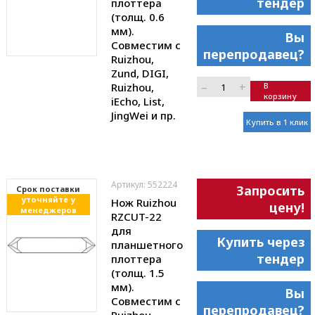
тендер
плоттера
(толщ. 0.6
мм).
Вы
Совместим с
перепродавец?
Ruizhou,
Zund, DIGI,
–
+
Ruizhou,
В
корзину
iEcho, List,
JingWei и пр.
Купить в 1 клик
Артикул: 552224
Запросить
Cрок поставки
уточняйте у
Нож Ruizhou
цену!
менеджеров
RZCUT-22
для
Купить через
планшетного
тендер
плоттера
(толщ. 1.5
мм).
Вы
Совместим с
перепродавец?