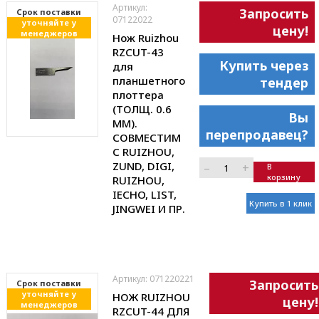
Артикул:
Запросить
Cрок поставки
07122022
уточняйте у
цену!
менеджеров
Нож Ruizhou
RZCUT-43
Купить через
для
планшетного
тендер
плоттера
(ТОЛЩ. 0.6
Вы
ММ).
перепродавец?
СОВМЕСТИМ
С RUIZHOU,
ZUND, DIGI,
–
+
В
корзину
RUIZHOU,
IECHO, LIST,
Купить в 1 клик
JINGWEI И ПР.
Артикул: 071220221
Запросить
Cрок поставки
уточняйте у
НОЖ RUIZHOU
цену!
менеджеров
RZCUT-44 ДЛЯ