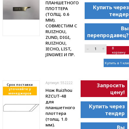
ПЛАНШЕТНОГО
Купить через
ПЛОТТЕРА
тендер
(ТОЛЩ. 0.6
ММ).
СОВМЕСТИМ С
Вы
RUIZHOU,
перепродавец?
ZUND, DIGI,
RUIZHOU,
–
+
IECHO, LIST,
В
корзину
JINGWEI И ПР.
Купить в 1 кли
Артикул: 552222
Запросить
Cрок поставки
уточняйте у
Нож Ruizhou
цену!
менеджеров
RZCUT-48
для
Купить через
планшетного
тендер
плоттера
(толщ. 1.0
мм).
Вы