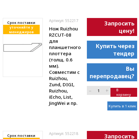
Артикул: 552217
Запросить
Cрок поставки
уточняйте у
Нож Ruizhou
цену!
менеджеров
RZCUT-08
для
Купить через
планшетного
тендер
плоттера
(толщ. 0.6
мм).
Вы
Совместим с
перепродавец?
Ruizhou,
Zund, DIGI,
–
+
Ruizhou,
В
корзину
iEcho, List,
JingWei и пр.
Купить в 1 клик
Артикул: 552218
Запросить
Cрок поставки