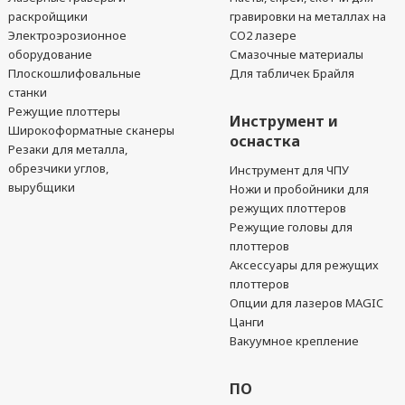
раскройщики
гравировки на металлах на
Электроэрозионное
CO2 лазере
оборудование
Смазочные материалы
Плоскошлифовальные
Для табличек Брайля
станки
Режущие плоттеры
Инструмент и
Широкоформатные сканеры
оснастка
Резаки для металла,
обрезчики углов,
Инструмент для ЧПУ
вырубщики
Ножи и пробойники для
режущих плоттеров
Режущие головы для
плоттеров
Аксессуары для режущих
плоттеров
Опции для лазеров MAGIC
Цанги
Вакуумное крепление
ПО