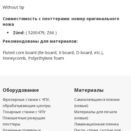
Without tip
Совместимость с плоттерами: номер оригинального
ножа
Zünd:
( 5200479, Z66 )
Рекомендованы для материалов:
Fluted core board (Re-board, X-board, D-board, etc.),
Honeycomb, Polyethylene foam
Оборудование
Материалы
Фрезерные станки с ЧПУ,
Самоклеящиеся пленки
обрабатывающие центры
(новые)
Токарные станки с ЧПУ
Материалы для печати
Планшетные режущие
(новые)
плоттеры
Ламинационная пленка
Лазерные гравёры и
Пасты, спреи, скотчи для