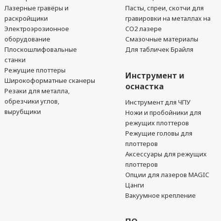
Лазерные гравёры и
Пасты, спреи, скотчи для
раскройщики
гравировки на металлах на
Электроэрозионное
CO2 лазере
оборудование
Смазочные материалы
Плоскошлифовальные
Для табличек Брайля
станки
Режущие плоттеры
Инструмент и
Широкоформатные сканеры
оснастка
Резаки для металла,
обрезчики углов,
Инструмент для ЧПУ
вырубщики
Ножи и пробойники для
режущих плоттеров
Режущие головы для
плоттеров
Аксессуары для режущих
плоттеров
Опции для лазеров MAGIC
Цанги
Вакуумное крепление