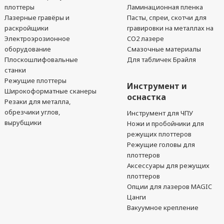
плоттеры
Ламинационная пленка
Лазерные гравёры и
Пасты, спреи, скотчи для
раскройщики
гравировки на металлах на
Электроэрозионное
CO2 лазере
оборудование
Смазочные материалы
Плоскошлифовальные
Для табличек Брайля
станки
Режущие плоттеры
Инструмент и
Широкоформатные сканеры
оснастка
Резаки для металла,
обрезчики углов,
Инструмент для ЧПУ
вырубщики
Ножи и пробойники для
режущих плоттеров
Режущие головы для
плоттеров
Аксессуары для режущих
плоттеров
Опции для лазеров MAGIC
Цанги
Вакуумное крепление