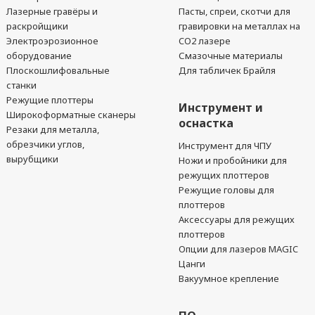
Лазерные гравёры и
Пасты, спреи, скотчи для
раскройщики
гравировки на металлах на
Электроэрозионное
CO2 лазере
оборудование
Смазочные материалы
Плоскошлифовальные
Для табличек Брайля
станки
Режущие плоттеры
Инструмент и
Широкоформатные сканеры
оснастка
Резаки для металла,
обрезчики углов,
Инструмент для ЧПУ
вырубщики
Ножи и пробойники для
режущих плоттеров
Режущие головы для
плоттеров
Аксессуары для режущих
плоттеров
Опции для лазеров MAGIC
Цанги
Вакуумное крепление