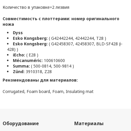
Количество в упаковке=2 лезвия
Совместимость с плоттерами: номер оригинального
ножа
Dyss
Esko Kongsberg:
( G42442244, 42442244, T28 )
Esko Kongsberg:
( G42458307, 42458307, BLD-SF428 (i-
428) )
iEcho:
( E28 )
Mécanuméric:
100610600
Summa:
( 500-0814, 500-9814 )
Zünd:
3910318, Z28
Рекомендованы для материалов:
Corrugated, Foam board, Foam, Insulating mat
Оборудование
Материалы