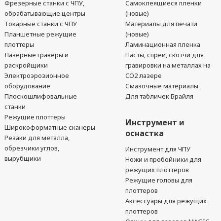
Фрезерные станки с ЧПУ,
Самоклеящиеся пленки
обрабатывающие центры
(новые)
Токарные станки с ЧПУ
Материалы для печати
Планшетные режущие
(новые)
плоттеры
Ламинационная пленка
Лазерные гравёры и
Пасты, спреи, скотчи для
раскройщики
гравировки на металлах на
Электроэрозионное
CO2 лазере
оборудование
Смазочные материалы
Плоскошлифовальные
Для табличек Брайля
станки
Режущие плоттеры
Инструмент и
Широкоформатные сканеры
оснастка
Резаки для металла,
обрезчики углов,
Инструмент для ЧПУ
вырубщики
Ножи и пробойники для
режущих плоттеров
Режущие головы для
плоттеров
Аксессуары для режущих
плоттеров