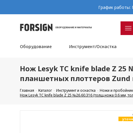
График работы: П
Оборудование
Инструмент/Оснастка
Нож Lesyk TC knife blade Z 25
планшетных плоттеров Zund 
Главная
Каталог
Инструмент и оснастка
Ножи и пробойник
Нож Lesyk TC knife blade Z 25 №26.60.316 (толщ.ножа 0.6 мм, т
уточн