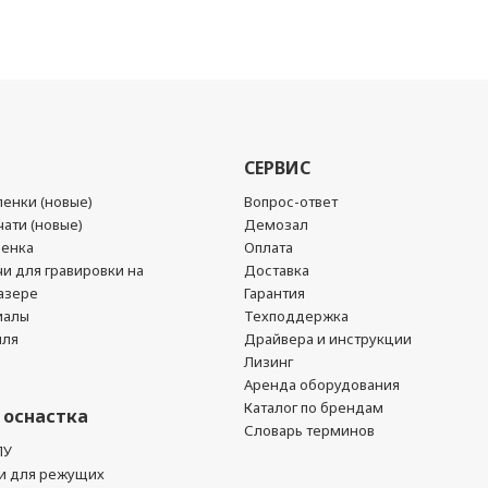
СЕРВИС
енки (новые)
Вопрос-ответ
ати (новые)
Демозал
ленка
Оплата
чи для гравировки на
Доставка
азере
Гарантия
иалы
Техподдержка
йля
Драйвера и инструкции
Лизинг
Аренда оборудования
Каталог по брендам
 оснастка
Словарь терминов
ПУ
и для режущих