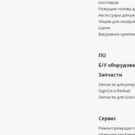
плоттеров
Режущие головы д
Аксессуары для р
Опции для лазеро
Цанги
Вакуумное крепле
ПО
Б/У оборудов
Запчасти
Запчасти для реж
SignCut и Redsail
Запчасти для Grav
Сервис
Ремонт режущих г
режущих плоттер