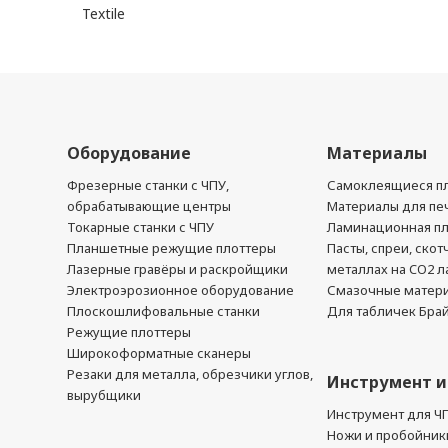
Textile
Оборудование
Материалы
Фрезерные станки с ЧПУ,
Самоклеящиеся пл
обрабатывающие центры
Материалы для печ
Токарные станки с ЧПУ
Ламинационная п
Планшетные режущие плоттеры
Пасты, спреи, скот
Лазерные гравёры и раскройщики
металлах на CO2 л
Электроэрозионное оборудование
Смазочные матер
Плоскошлифовальные станки
Для табличек Бра
Режущие плоттеры
Широкоформатные сканеры
Резаки для металла, обрезчики углов,
Инструмент и
вырубщики
Инструмент для Ч
Ножи и пробойник