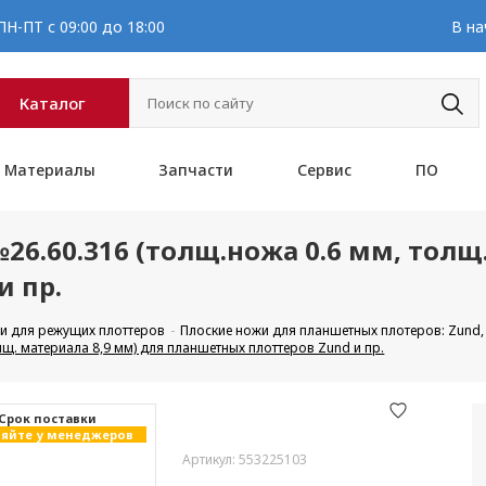
Н-ПТ с 09:00 до 18:00
В на
Каталог
Материалы
Запчасти
Сервис
ПО
 №26.60.316 (толщ.ножа 0.6 мм, тол
и пр.
и для режущих плоттеров
Плоские ножи для планшетных плотеров: Zund, DI
олщ. материала 8,9 мм) для планшетных плоттеров Zund и пр.
Cрок поставки
яйте у менеджеров
Артикул: 553225103