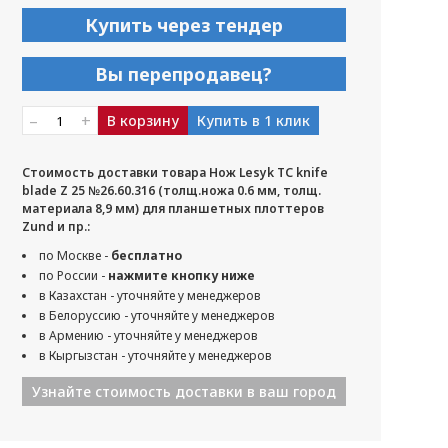
Купить через тендер
Вы перепродавец?
–
+
В корзину
Купить в 1 клик
Стоимость доставки товара Нож Lesyk TC knife
blade Z 25 №26.60.316 (толщ.ножа 0.6 мм, толщ.
материала 8,9 мм) для планшетных плоттеров
Zund и пр.:
по Москве -
бесплатно
по России -
нажмите кнопку ниже
в Казахстан - уточняйте у менеджеров
в Белоруссию - уточняйте у менеджеров
в Армению - уточняйте у менеджеров
в Кыргызстан - уточняйте у менеджеров
Узнайте стоимость доставки в ваш город