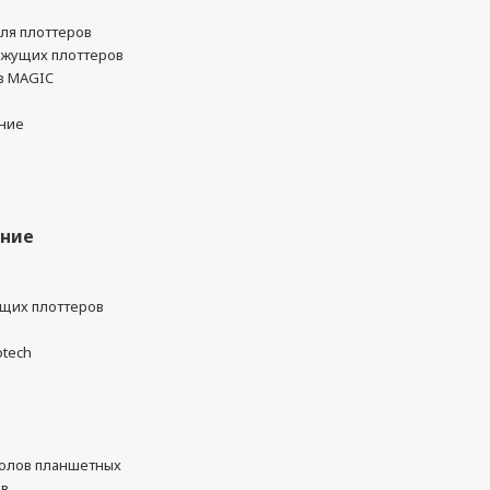
ля плоттеров
ежущих плоттеров
в MAGIC
ние
ание
ущих плоттеров
otech
олов планшетных
ов