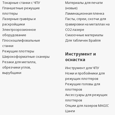
Токарные станки с ЧПУ
Материалы для печати
Планшетные режущие
(новые)
плоттеры
Ламинационная пленка
Лазерные гравёры и
Пасты, спреи, скотчи для
раскройщики
гравировки на металлах на
Электроэрозионное
CO2 лазере
оборудование
Смазочные материалы
Плоскошлифовальные
Для табличек Брайля
станки
Режущие плоттеры
Инструмент и
Широкоформатные сканеры
оснастка
Резаки для металла,
обрезчики углов,
Инструмент для ЧПУ
вырубщики
Ножи и пробойники для
режущих плоттеров
Режущие головы для
плоттеров
Аксессуары для режущих
плоттеров
Опции для лазеров MAGIC
Цанги