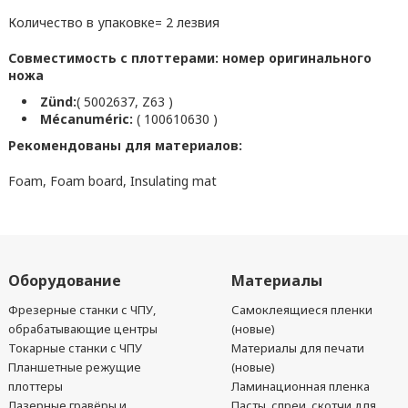
Количество в упаковке= 2 лезвия
Совместимость с плоттерами: номер оригинального
ножа
Zünd:
( 5002637, Z63 )
Mécanuméric:
( 100610630 )
Рекомендованы для материалов:
Foam, Foam board, Insulating mat
Оборудование
Материалы
Фрезерные станки с ЧПУ,
Самоклеящиеся пленки
обрабатывающие центры
(новые)
Токарные станки с ЧПУ
Материалы для печати
Планшетные режущие
(новые)
плоттеры
Ламинационная пленка
Лазерные гравёры и
Пасты, спреи, скотчи для