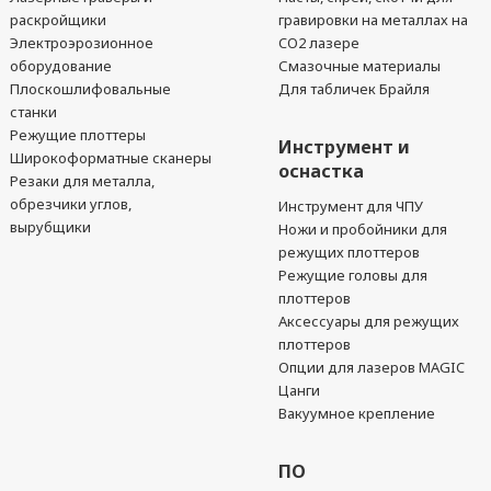
раскройщики
гравировки на металлах на
Электроэрозионное
CO2 лазере
оборудование
Смазочные материалы
Плоскошлифовальные
Для табличек Брайля
станки
Режущие плоттеры
Инструмент и
Широкоформатные сканеры
оснастка
Резаки для металла,
обрезчики углов,
Инструмент для ЧПУ
вырубщики
Ножи и пробойники для
режущих плоттеров
Режущие головы для
плоттеров
Аксессуары для режущих
плоттеров
Опции для лазеров MAGIC
Цанги
Вакуумное крепление
ПО