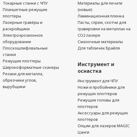
Токарные станки с ЧПУ
Материалы для печати
Планшетные режущие
(новые)
плоттеры
Ламинационная пленка
Лазерные гравёры и
Пасты, спреи, скотчи для
раскройщики
гравировки на металлах на
Электроэрозионное
CO2 лазере
оборудование
Смазочные материалы
Плоскошлифовальные
Для табличек Брайля
станки
Режущие плоттеры
Инструмент и
Широкоформатные сканеры
оснастка
Резаки для металла,
обрезчики углов,
Инструмент для ЧПУ
вырубщики
Ножи и пробойники для
режущих плоттеров
Режущие головы для
плоттеров
Аксессуары для режущих
плоттеров
Опции для лазеров MAGIC
Цанги