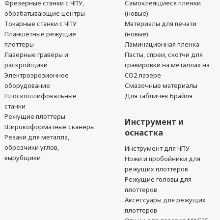
Фрезерные станки с ЧПУ,
Самоклеящиеся пленки
обрабатывающие центры
(новые)
Токарные станки с ЧПУ
Материалы для печати
Планшетные режущие
(новые)
плоттеры
Ламинационная пленка
Лазерные гравёры и
Пасты, спреи, скотчи для
раскройщики
гравировки на металлах на
Электроэрозионное
CO2 лазере
оборудование
Смазочные материалы
Плоскошлифовальные
Для табличек Брайля
станки
Режущие плоттеры
Инструмент и
Широкоформатные сканеры
оснастка
Резаки для металла,
обрезчики углов,
Инструмент для ЧПУ
вырубщики
Ножи и пробойники для
режущих плоттеров
Режущие головы для
плоттеров
Аксессуары для режущих
плоттеров