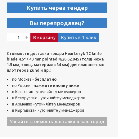
Купить через тендер
Вы перепродавец?
–
+
В корзину
Купить в 1 клик
Стоимость доставки товара Нож Lesyk TC knife
blade 4,5° / 40 mm pointed №26.62.045 (толщ.ножа
1.5 мм, толщ. материала 34 мм) для планшетных
плоттеров Zund и пр.:
по Москве -
бесплатно
по России -
нажмите кнопку ниже
в Казахстан - уточняйте у менеджеров
в Белоруссию - уточняйте у менеджеров
в Армению - уточняйте у менеджеров
в Кыргызстан - уточняйте у менеджеров
Узнайте стоимость доставки в ваш город