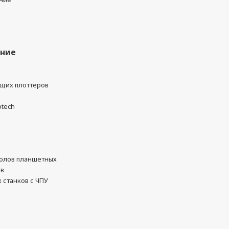
ание
ущих плоттеров
otech
олов планшетных
ов
 станков с ЧПУ