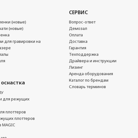
СЕРВИС
енки (новые)
Вопрос-ответ
ати (новые)
Демозал
ленка
Оплата
чи для гравировки на
Доставка
азере
Гарантия
иалы
Техподдержка
йля
Драйвера и инструкции
Лизинг
Аренда оборудования
Каталог по брендам
 оснастка
Словарь терминов
ПУ
и для режущих
ля плоттеров
ежущих плоттеров
в MAGIC
ние