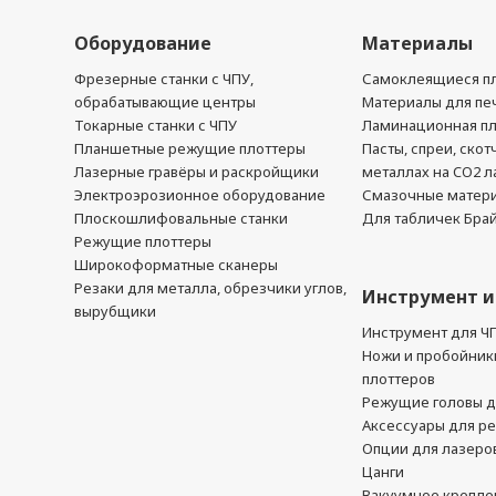
Оборудование
Материалы
Фрезерные станки с ЧПУ,
Самоклеящиеся пл
обрабатывающие центры
Материалы для печ
Токарные станки с ЧПУ
Ламинационная п
Планшетные режущие плоттеры
Пасты, спреи, скот
Лазерные гравёры и раскройщики
металлах на CO2 л
Электроэрозионное оборудование
Смазочные матер
Плоскошлифовальные станки
Для табличек Бра
Режущие плоттеры
Широкоформатные сканеры
Резаки для металла, обрезчики углов,
Инструмент и
вырубщики
Инструмент для Ч
Ножи и пробойник
плоттеров
Режущие головы д
Аксессуары для р
Опции для лазеро
Цанги
Вакуумное крепле