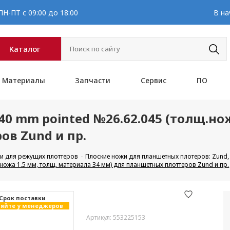
Н-ПТ с 09:00 до 18:00
В на
Каталог
Материалы
Запчасти
Сервис
ПО
 / 40 mm pointed №26.62.045 (толщ.н
в Zund и пр.
и для режущих плоттеров
Плоские ножи для планшетных плотеров: Zund, DI
щ.ножа 1.5 мм, толщ. материала 34 мм) для планшетных плоттеров Zund и пр.
Cрок поставки
яйте у менеджеров
Артикул: 553225153