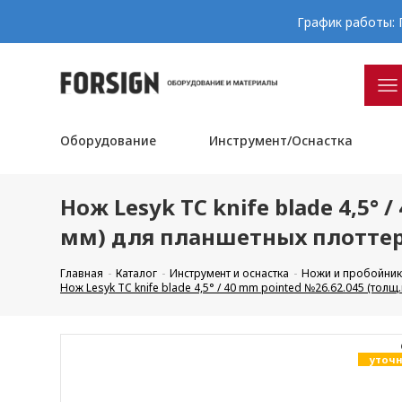
График работы: П
Оборудование
Инструмент/Оснастка
Нож Lesyk TC knife blade 4,5°
мм) для планшетных плоттеро
Главная
Каталог
Инструмент и оснастка
Ножи и пробойник
Нож Lesyk TC knife blade 4,5° / 40 mm pointed №26.62.045 (тол
уточн