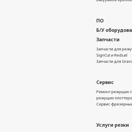
ПО
Б/У оборудов
Запчасти
Запчасти для реж
SignCut и Redsail
Запчасти для Grav
Сервис
Ремонт режущих г
режущих плоттер
Сервис фрезерных
Услуги резки