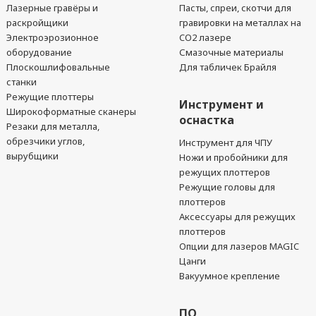
Лазерные гравёры и
Пасты, спреи, скотчи для
раскройщики
гравировки на металлах на
Электроэрозионное
CO2 лазере
оборудование
Смазочные материалы
Плоскошлифовальные
Для табличек Брайля
станки
Режущие плоттеры
Инструмент и
Широкоформатные сканеры
оснастка
Резаки для металла,
обрезчики углов,
Инструмент для ЧПУ
вырубщики
Ножи и пробойники для
режущих плоттеров
Режущие головы для
плоттеров
Аксессуары для режущих
плоттеров
Опции для лазеров MAGIC
Цанги
Вакуумное крепление
ПО