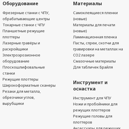
Оборудование
Материалы
Фрезерные станки с ЧПУ,
Самоклеящиеся пленки
обрабатывающие центры
(новые)
Токарные станки с ЧПУ
Материалы для печати
Планшетные режущие
(новые)
плоттеры
Ламинационная пленка
Лазерные гравёры и
Пасты, спреи, скотчи для
раскройщики
гравировки на металлах на
Электроэрозионное
CO2 лазере
оборудование
Смазочные материалы
Плоскошлифовальные
Для табличек Брайля
станки
Режущие плоттеры
Инструмент и
Широкоформатные сканеры
оснастка
Резаки для металла,
обрезчики углов,
Инструмент для ЧПУ
вырубщики
Ножи и пробойники для
режущих плоттеров
Режущие головы для
плоттеров
Аксессуары для режущих